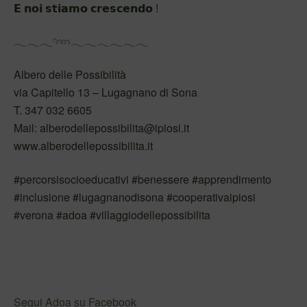
𝗘 𝗻𝗼𝗶 𝘀𝘁𝗶𝗮𝗺𝗼 𝗰𝗿𝗲𝘀𝗰𝗲𝗻𝗱𝗼 !
𓂃𓂃𓂃𓄹𓄺𓂃𓂃𓂃𓂃𓂃𓂃
Albero delle Possibilità
via Capitello 13 – Lugagnano di Sona
T. 347 032 6605
Mail: alberodellepossibilita@ipiosi.it
www.alberodellepossibilita.it
#percorsisocioeducativi #benessere #apprendimento
#inclusione #lugagnanodisona #cooperativaipiosi
#verona #adoa #villaggiodellepossibilita
Segui Adoa su Facebook