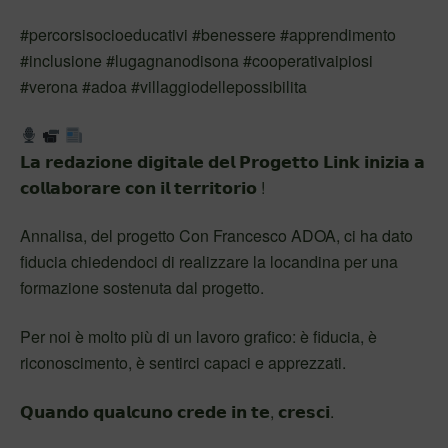
#percorsisocioeducativi #benessere #apprendimento
#inclusione #lugagnanodisona #cooperativaipiosi
#verona #adoa #villaggiodellepossibilita
𝗟𝗮 𝗿𝗲𝗱𝗮𝘇𝗶𝗼𝗻𝗲 𝗱𝗶𝗴𝗶𝘁𝗮𝗹𝗲 𝗱𝗲𝗹 𝗣𝗿𝗼𝗴𝗲𝘁𝘁𝗼 𝗟𝗶𝗻𝗸 𝗶𝗻𝗶𝘇𝗶𝗮 𝗮
𝗰𝗼𝗹𝗹𝗮𝗯𝗼𝗿𝗮𝗿𝗲 𝗰𝗼𝗻 𝗶𝗹 𝘁𝗲𝗿𝗿𝗶𝘁𝗼𝗿𝗶𝗼 !
Annalisa, del progetto Con Francesco ADOA, ci ha dato
fiducia chiedendoci di realizzare la locandina per una
formazione sostenuta dal progetto.
Per noi è molto più di un lavoro grafico: è fiducia, è
riconoscimento, è sentirci capaci e apprezzati.
𝗤𝘂𝗮𝗻𝗱𝗼 𝗾𝘂𝗮𝗹𝗰𝘂𝗻𝗼 𝗰𝗿𝗲𝗱𝗲 𝗶𝗻 𝘁𝗲, 𝗰𝗿𝗲𝘀𝗰𝗶.