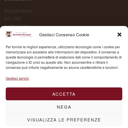
Accoglimento
Info Utili
Codice Etico
Carta dei Servizi
Gestisci Consenso Cookie
Modelli Organizzativi
Per fornire le migliori esperienze, utilizziamo tecnologie come i cookie per
Whistleblowing
memorizzare e/o accedere alle informazioni del dispositivo. Il consenso a
queste tecnologie ci permetterà di elaborare dati come il comportamento di
navigazione o ID unici su questo sito. Non acconsentire o ritirare il
consenso può influire negativamente su alcune caratteristiche e funzioni.
Fond. Mons. Alessandro Marangoni © 2025 | P.IVA
Gestisci servizi
03504430236
ACCETTA
NEGA
VISUALIZZA LE PREFERENZE