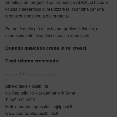
Annalisa, del progetto Con Francesco ADOA, ci ha dato
fiducia chiedendoci di realizzare la locandina per una
formazione sostenuta dal progetto.
Per noi è molto più di un lavoro grafico: è fiducia, è
riconoscimento, è sentirci capaci e apprezzati.
𝗤𝘂𝗮𝗻𝗱𝗼 𝗾𝘂𝗮𝗹𝗰𝘂𝗻𝗼 𝗰𝗿𝗲𝗱𝗲 𝗶𝗻 𝘁𝗲, 𝗰𝗿𝗲𝘀𝗰𝗶.
𝗘 𝗻𝗼𝗶 𝘀𝘁𝗶𝗮𝗺𝗼 𝗰𝗿𝗲𝘀𝗰𝗲𝗻𝗱𝗼 !
𓂃𓂃𓂃𓄹𓄺𓂃𓂃𓂃𓂃𓂃𓂃
Albero delle Possibilità
via Capitello 13 – Lugagnano di Sona
T. 347 032 6605
Mail: alberodellepossibilita@ipiosi.it
www.alberodellepossibilita.it