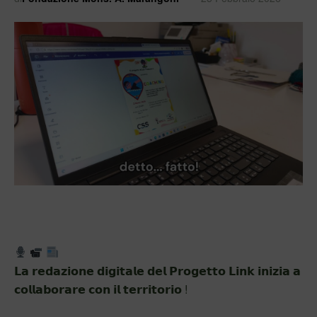
𝗟𝗮 𝗿𝗲𝗱𝗮𝘇𝗶𝗼𝗻𝗲 𝗱𝗶𝗴𝗶𝘁𝗮𝗹𝗲 𝗱𝗲𝗹 𝗣𝗿𝗼𝗴𝗲𝘁𝘁𝗼 𝗟𝗶𝗻𝗸 𝗶𝗻𝗶𝘇𝗶𝗮 𝗮
𝗰𝗼𝗹𝗹𝗮𝗯𝗼𝗿𝗮𝗿𝗲 𝗰𝗼𝗻 𝗶𝗹 𝘁𝗲𝗿𝗿𝗶𝘁𝗼𝗿𝗶𝗼 !