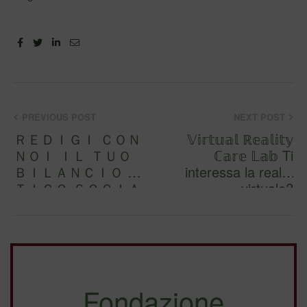
Facebook
Twitter
Linkedin
Email
PREVIOUS POST
NEXT POST
ＲＥＤＩＧＩ ＣＯＮ
𝕍𝕚𝕣𝕥𝕦𝕒𝕝 ℝ𝕖𝕒𝕝𝕚𝕥𝕪
ＮＯＩ ＩＬ ＴＵＯ
ℂ𝕒𝕣𝕖 𝕃𝕒𝕓 Ti
ＢＩＬＡＮＣＩＯ Ｅ
interessa la realtà
ＴＩＣＯ ＳＯＣＩＡ
virtuale?
ＬＥ! Dal 2018
L’intelligenza arti…
ADOA collabora con
il…
Fondazione