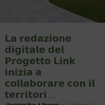
𝗟𝗮 𝗿𝗲𝗱𝗮𝘇𝗶𝗼𝗻𝗲
𝗱𝗶𝗴𝗶𝘁𝗮𝗹𝗲 𝗱𝗲𝗹
𝗣𝗿𝗼𝗴𝗲𝘁𝘁𝗼 𝗟𝗶𝗻𝗸
𝗶𝗻𝗶𝘇𝗶𝗮 𝗮
𝗰𝗼𝗹𝗹𝗮𝗯𝗼𝗿𝗮𝗿𝗲 𝗰𝗼𝗻 𝗶𝗹
𝘁𝗲𝗿𝗿𝗶𝘁𝗼𝗿𝗶…
di
Fondazione Mons. A. Marangoni
25 Febbraio 2026