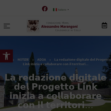
Italiano
▼
Apri la barra degli strumenti
HOME
>
NOTIZIE
>
ADOA
>
𝗟𝗮 𝗿𝗲𝗱𝗮𝘇𝗶𝗼𝗻𝗲 𝗱𝗶𝗴𝗶𝘁𝗮𝗹𝗲 𝗱𝗲𝗹 𝗣𝗿𝗼𝗴𝗲𝘁𝘁𝗼
𝗟𝗶𝗻𝗸 𝗶𝗻𝗶𝘇𝗶𝗮 𝗮 𝗰𝗼𝗹𝗹𝗮𝗯𝗼𝗿𝗮𝗿𝗲 𝗰𝗼𝗻 𝗶𝗹 𝘁𝗲𝗿𝗿𝗶𝘁𝗼𝗿𝗶…
𝗟𝗮 𝗿𝗲𝗱𝗮𝘇𝗶𝗼𝗻𝗲 𝗱𝗶𝗴𝗶𝘁𝗮𝗹𝗲
𝗱𝗲𝗹 𝗣𝗿𝗼𝗴𝗲𝘁𝘁𝗼 𝗟𝗶𝗻𝗸
𝗶𝗻𝗶𝘇𝗶𝗮 𝗮 𝗰𝗼𝗹𝗹𝗮𝗯𝗼𝗿𝗮𝗿𝗲
𝗰𝗼𝗻 𝗶𝗹 𝘁𝗲𝗿𝗿𝗶𝘁𝗼𝗿𝗶…