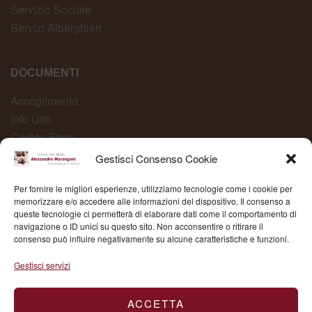
Servizio Sociale
Servizi Alberghieri
DOCUMENTI
Accoglimento
Info Utili
Codice Etico
Carta dei Servizi
Gestisci Consenso Cookie
Modelli Organizzativi
Per fornire le migliori esperienze, utilizziamo tecnologie come i cookie per
Whistleblowing
memorizzare e/o accedere alle informazioni del dispositivo. Il consenso a
queste tecnologie ci permetterà di elaborare dati come il comportamento di
navigazione o ID unici su questo sito. Non acconsentire o ritirare il
consenso può influire negativamente su alcune caratteristiche e funzioni.
Fond. Mons. Alessandro Marangoni © 2025 | P.IVA
Gestisci servizi
03504430236
ACCETTA