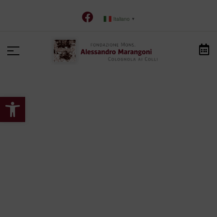
Italiano
▼
Apri la barra degli strumenti
HOME
>
SERVIZI OFFERTI
>
SERVIZIO DI SOCIALITÀ E
BENESSERE
Servizio di Socialità e
Benessere