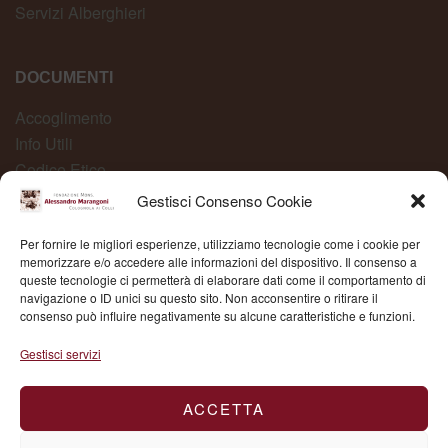
Servizi Alberghieri
DOCUMENTI
Accoglimento
Info Utili
Codice Etico
Carta dei Servizi
Gestisci Consenso Cookie
Modelli Organizzativi
Per fornire le migliori esperienze, utilizziamo tecnologie come i cookie per
Whistleblowing
memorizzare e/o accedere alle informazioni del dispositivo. Il consenso a
queste tecnologie ci permetterà di elaborare dati come il comportamento di
navigazione o ID unici su questo sito. Non acconsentire o ritirare il
consenso può influire negativamente su alcune caratteristiche e funzioni.
Fond. Mons. Alessandro Marangoni © 2025 | P.IVA
Gestisci servizi
03504430236
ACCETTA