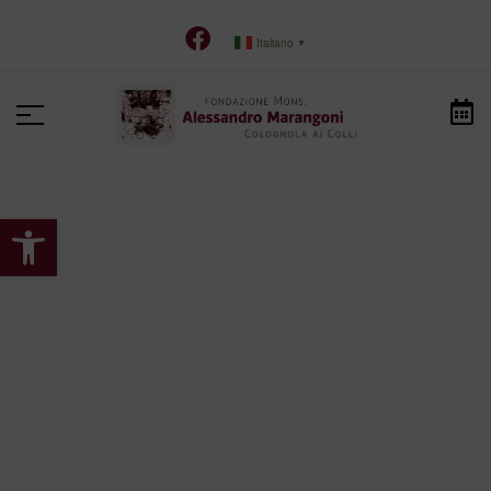
Italiano
▼
Apri la barra degli strumenti
HOME
>
DOMANDA DI ACCOGLIMENTO
Domanda di Accoglimento