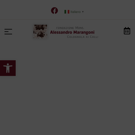
Italiano
▼
Apri la barra degli strumenti
HOME
>
PAGINA DI MAILPOET
Pagina di MailPoet