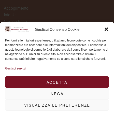
Accoglimento
Info Utili
Codice Etico
Carta dei Servizi
Gestisci Consenso Cookie
Modelli Organizzativi
Per fornire le migliori esperienze, utilizziamo tecnologie come i cookie per
Whistleblowing
memorizzare e/o accedere alle informazioni del dispositivo. Il consenso a
queste tecnologie ci permetterà di elaborare dati come il comportamento di
navigazione o ID unici su questo sito. Non acconsentire o ritirare il
consenso può influire negativamente su alcune caratteristiche e funzioni.
Fond. Mons. Alessandro Marangoni © 2025 | P.IVA
Gestisci servizi
03504430236
ACCETTA
NEGA
VISUALIZZA LE PREFERENZE