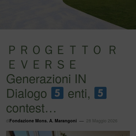
ＰＲＯＧＥＴＴＯ Ｒ
ＥＶＥＲＳＥ
Generazioni IN
Dialogo
enti,
contest…
di
Fondazione Mons. A. Marangoni
28 Maggio 2026