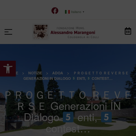
Italiano
▼
Apri la barra degli strumenti
HOME
>
NOTIZIE
>
ADOA
>
ＰＲＯＧＥＴＴＯ ＲＥＶＥＲＳＥ
GENERAZIONI IN DIALOGO
ENTI,
CONTEST…
ＰＲＯＧＥＴＴＯ ＲＥＶＥ
ＲＳＥ Generazioni IN
Dialogo
enti,
contest…