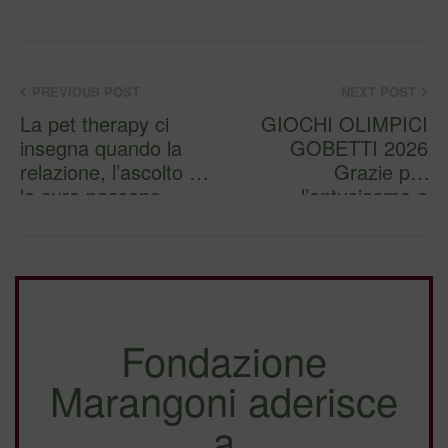
PREVIOUS POST
NEXT POST
La pet therapy ci
GIOCHI OLIMPICI
insegna quando la
GOBETTI 2026
relazione, l’ascolto e
Grazie per
la cura possano
l’entusiasmo e
esser…
l’accoglienza di tutti
…
Fondazione
Marangoni aderisce
a