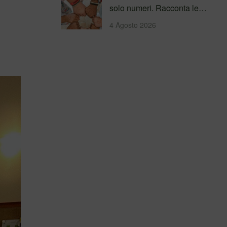
solo numeri. Racconta le
persone incontrate, i
4 Agosto 2026
percorsi…