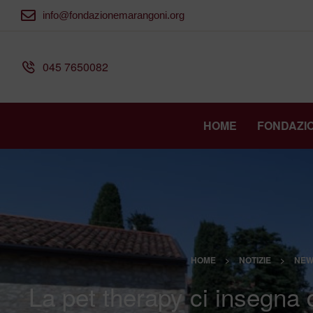
info@fondazionemarangoni.org
045 7650082
HOME
FONDAZI
HOME
>
NOTIZIE
>
NEW
La pet therapy ci insegna 