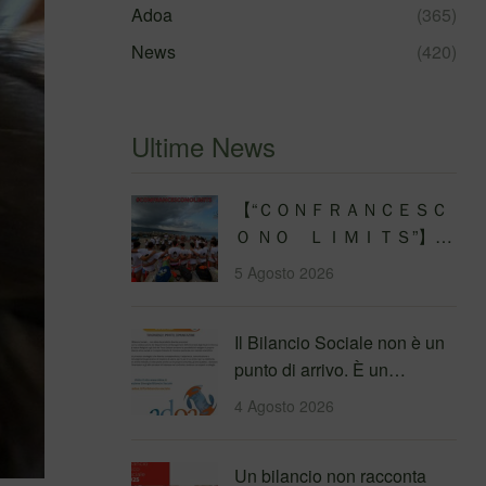
Adoa
(365)
News
(420)
Ultime News
【 “ＣＯＮＦＲＡＮＣＥＳＣ
Ｏ ＮＯ ＬＩＭＩＴＳ”】
Traversata dello Stretto di
5 Agosto 2026
Messina
4&#…
Il Bilancio Sociale non è un
punto di arrivo. È un
percorso che genera
4 Agosto 2026
valore!…
Un bilancio non racconta