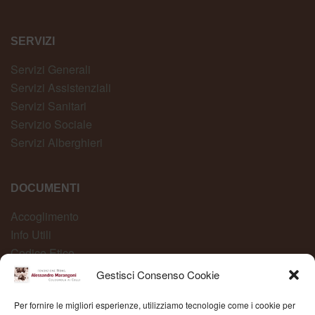
SERVIZI
Servizi Generali
Servizi Assistenziali
Servizi Sanitari
Servizio Sociale
Servizi Alberghieri
DOCUMENTI
Accoglimento
Info Utili
Codice Etico
Carta dei Servizi
Gestisci Consenso Cookie
Modelli Organizzativi
Per fornire le migliori esperienze, utilizziamo tecnologie come i cookie per
Whistleblowing