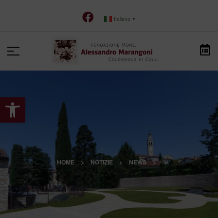
Italiano
▼
Apri la barra degli strumenti
HOME
>
NOTIZIE
>
NEWS
>