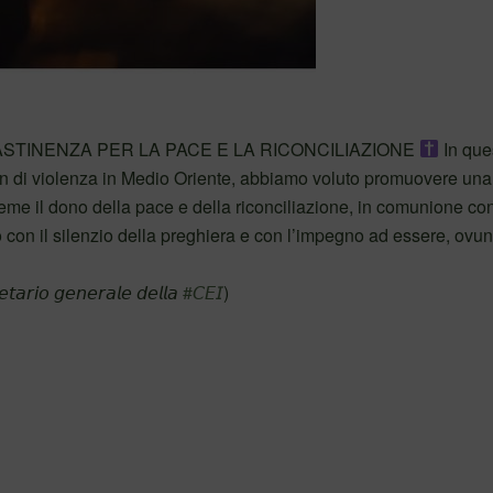
ASTINENZA PER LA PACE E LA RICONCILIAZIONE
In que
n di violenza in Medio Oriente, abbiamo voluto promuovere una
me il dono della pace e della riconciliazione, in comunione con t
 con il silenzio della preghiera e con l’impegno ad essere, ovu
𝘦𝘵𝘢𝘳𝘪𝘰 𝘨𝘦𝘯𝘦𝘳𝘢𝘭𝘦 𝘥𝘦𝘭𝘭𝘢
#𝘊𝘌𝘐
)