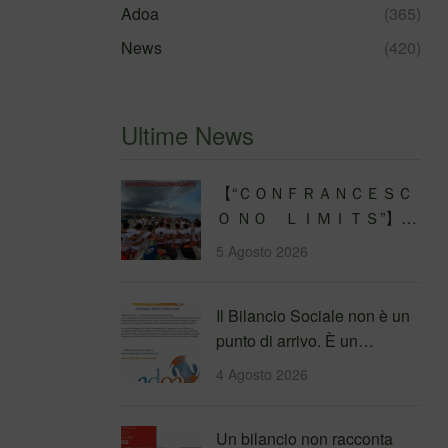
Adoa
(365)
News
(420)
Ultime News
【 “ＣＯＮＦＲＡＮＣＥＳＣ
Ｏ ＮＯ ＬＩＭＩＴＳ”】
Traversata dello Stretto di
5 Agosto 2026
Messina
4&#…
Il Bilancio Sociale non è un
punto di arrivo. È un
percorso che genera
4 Agosto 2026
valore!…
Un bilancio non racconta