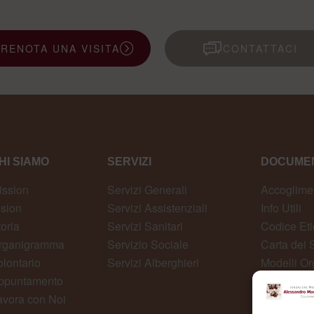
PRENOTA UNA VISITA
CONTATTACI
HI SIAMO
SERVIZI
DOCUMEN
ission
Servizi Generali
Accoglime
ision
Servizi Assistenziali
Info Utili
toria
Servizi Sanitari
Codice Eti
rganigramma
Servizio Sociale
Carta dei S
olontario
Servizi Alberghieri
Modelli Or
ppuntamento
Whistlebl
avora con Noi