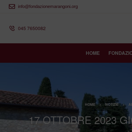
info@fondazionemarangoni.org
045 7650082
HOME
FONDAZI
HOME
>
NOTIZIE
>
A
17 OTTOBRE 2023 G