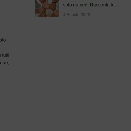
solo numeri. Racconta le
persone incontrate, i
4 Agosto 2026
percorsi…
sto
utti i
nque,