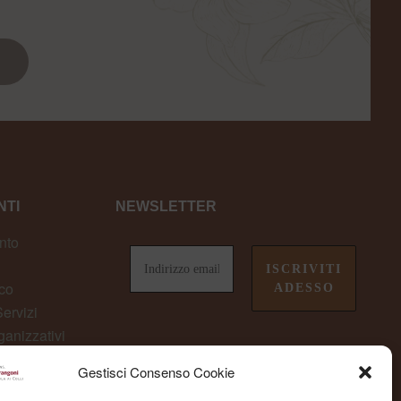
TI
NEWSLETTER
nto
co
ervizi
ganizzativi
owing
Gestisci Consenso Cookie
non perderti le ultime novità da
Fondazione Marangoni