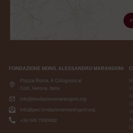
FONDAZIONE MONS. ALESSANDRO MARANGONI
C
Piazza Roma, 9 Colognola ai
M
Colli, Verona, Italia
V
S
info@fondazionemarangoni.org
O
info@pec.fondazionemarangoni.org
V
A
+39 045 7650082
L