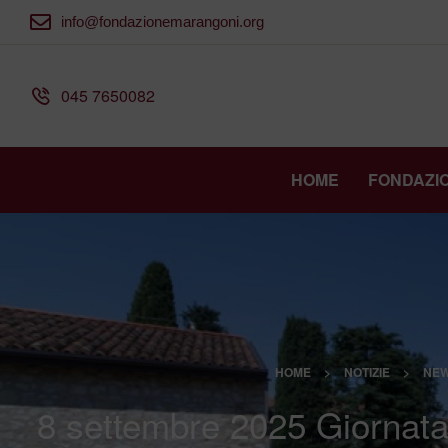
info@fondazionemarangoni.org
045 7650082
HOME
FONDAZI
HOME
>
NOTIZIE
>
NE
8 settembre 2025 Giornata