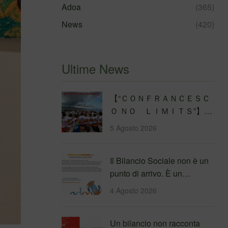
Adoa
(365)
News
(420)
Ultime News
【 “ＣＯＮＦＲＡＮＣＥＳＣ
Ｏ ＮＯ ＬＩＭＩＴＳ”】
Traversata dello Stretto di
5 Agosto 2026
Messina
4&#…
Il Bilancio Sociale non è un
punto di arrivo. È un
percorso che genera
4 Agosto 2026
valore!…
Un bilancio non racconta