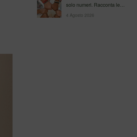
solo numeri. Racconta le
persone incontrate, i
4 Agosto 2026
percorsi…