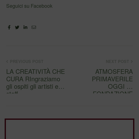
Seguici su Facebook
Facebook
Twitter
Linkedin
Email
PREVIOUS POST
NEXT POST
LA CREATIVITÀ CHE
ATMOSFERA
CURA RIngraziamo
PRIMAVERILE
gli ospiti gli artisti e lo
OGGI IN
staff
FONDAZIONE
INAUGURAZIONE
DEL MERCATINO DI
PASQUA …