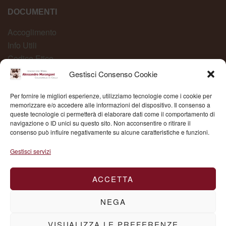
DOCUMENTI
Accoglimento
Info Utili
Codice Etico
Carta dei Servizi
Gestisci Consenso Cookie
Modelli Organizzativi
Per fornire le migliori esperienze, utilizziamo tecnologie come i cookie per
Whistleblowing
memorizzare e/o accedere alle informazioni del dispositivo. Il consenso a
queste tecnologie ci permetterà di elaborare dati come il comportamento di
navigazione o ID unici su questo sito. Non acconsentire o ritirare il
consenso può influire negativamente su alcune caratteristiche e funzioni.
Fond. Mons. Alessandro Marangoni © 2025 | P.IVA
Gestisci servizi
03504430236
ACCETTA
NEGA
VISUALIZZA LE PREFERENZE