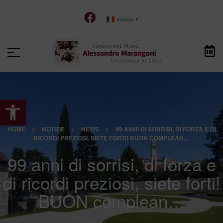
Italiano
▼
Apri la barra degli strumenti
HOME
>
NOTIZIE
>
NEWS
>
99 ANNI DI SORRISI, DI FORZA E DI
RICORDI PREZIOSI, SIETE FORTI! BUON COMPLEAN…
99 anni di sorrisi, di forza e
di ricordi preziosi, siete forti!
BUON complean…