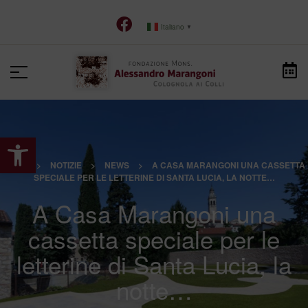
Italiano
▼
Apri la barra degli strumenti
HOME
>
NOTIZIE
>
NEWS
>
A CASA MARANGONI UNA CASSETTA
SPECIALE PER LE LETTERINE DI SANTA LUCIA, LA NOTTE…
A Casa Marangoni una
cassetta speciale per le
letterine di Santa Lucia, la
notte…