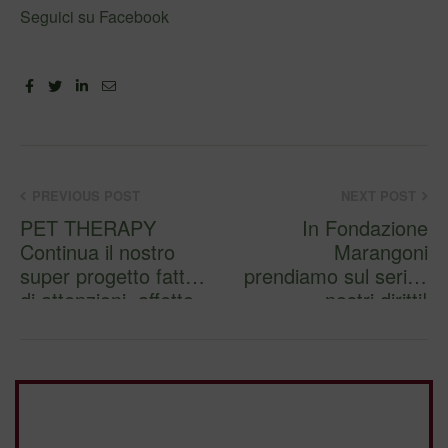
Seguici su Facebook
Facebook
Twitter
Linkedin
Email
PREVIOUS POST
NEXT POST
PET THERAPY
In Fondazione
Continua il nostro
Marangoni
super progetto fatto
prendiamo sul serio i
di attenzioni, affetto,
nostri diritti!
be…