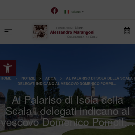
Italiano
▼
Apri la barra degli strumenti
HOME
>
NOTIZIE
>
ADOA
>
AL PALARISO DI ISOLA DELLA SCALA I
DELEGATI INDICANO AL VESCOVO DOMENICO POMPIL…
Al Palariso di Isola della
Scala i delegati indicano al
vescovo Domenico Pompil…