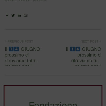
Facebook
Twitter
Linkedin
Email
PREVIOUS POST
NEXT POST
Il
GIUGNO
Il
GIUGNO
prossimo ci
prossimo ci
ritroviamo tutti
ritroviamo tutti
insieme per il
insieme per il
5&#x20…
5&#x20…
Fondazione