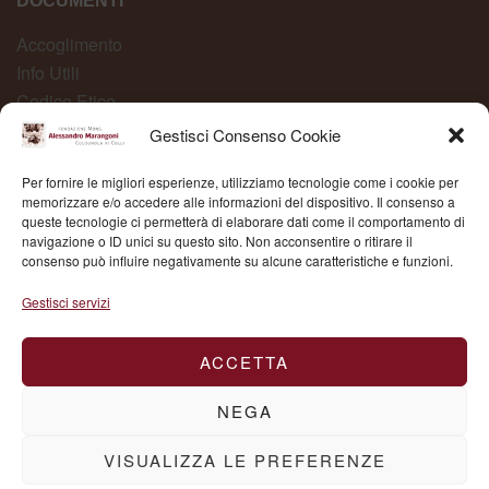
DOCUMENTI
Accoglimento
Info Utili
Codice Etico
Carta dei Servizi
Gestisci Consenso Cookie
Modelli Organizzativi
Per fornire le migliori esperienze, utilizziamo tecnologie come i cookie per
Whistleblowing
memorizzare e/o accedere alle informazioni del dispositivo. Il consenso a
queste tecnologie ci permetterà di elaborare dati come il comportamento di
navigazione o ID unici su questo sito. Non acconsentire o ritirare il
consenso può influire negativamente su alcune caratteristiche e funzioni.
Fond. Mons. Alessandro Marangoni © 2025 | P.IVA
Gestisci servizi
03504430236
ACCETTA
NEGA
VISUALIZZA LE PREFERENZE