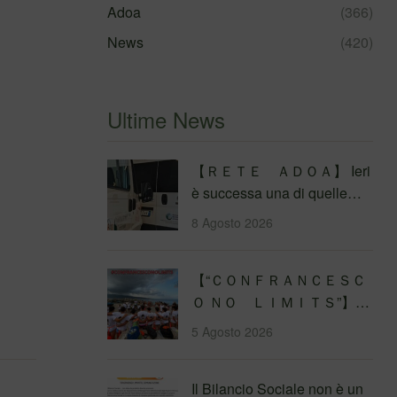
Adoa
(366)
News
(420)
Ultime News
【 ＲＥＴＥ ＡＤＯＡ】 Ieri
è successa una di quelle
cose che ti rimettono in asse
8 Agosto 2026
con i…
【 “ＣＯＮＦＲＡＮＣＥＳＣ
Ｏ ＮＯ ＬＩＭＩＴＳ”】
Traversata dello Stretto di
5 Agosto 2026
Messina
4&#…
Il Bilancio Sociale non è un