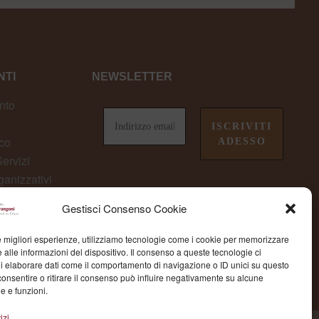
TI
NEWSLETTER
nto
co
ervizi
ganizzativi
owing
Gestisci Consenso Cookie
non perderti le ultime novità da
Fondazione Marangoni
le migliori esperienze, utilizziamo tecnologie come i cookie per memorizzare
 alle informazioni del dispositivo. Il consenso a queste tecnologie ci
i elaborare dati come il comportamento di navigazione o ID unici su questo
consentire o ritirare il consenso può influire negativamente su alcune
he e funzioni.
izi