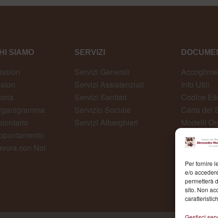
HI SIAMO
SERVIZI
DOCUMEN
ission
Servizi Generali
Accoglime
ision
Servizi Assistenziali
Info Utili
toria
Servizi Sanitari
Codice Eti
rganigramma
Servizio Sociale
Carta dei S
olontario
Servizi Alberghieri
Modelli Or
ppuntamento
Whistlebl
avora con Noi
Per fornire 
e/o accedere
permetterà d
sito. Non ac
caratteristic
Gestisci serv