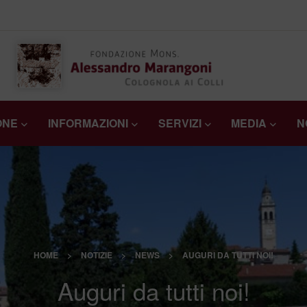
ONE
INFORMAZIONI
SERVIZI
MEDIA
N
HOME
>
NOTIZIE
>
NEWS
>
AUGURI DA TUTTI NOI!
Auguri da tutti noi!