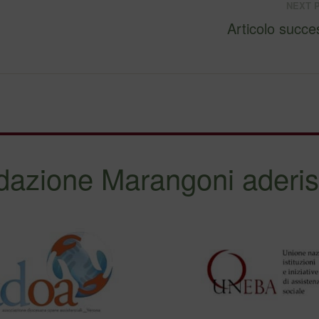
NEXT 
Articolo succe
dazione Marangoni aderis