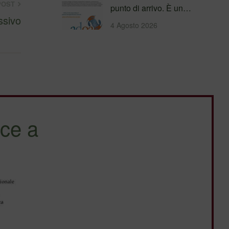
POST
punto di arrivo. È un
ssivo
percorso che genera
4 Agosto 2026
valore!…
ce a