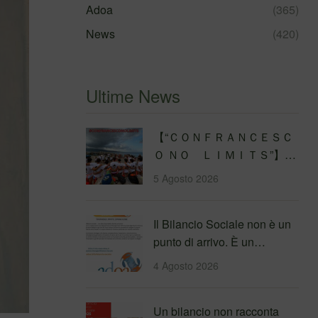
Adoa
(365)
News
(420)
Ultime News
【 “ＣＯＮＦＲＡＮＣＥＳＣ
Ｏ ＮＯ ＬＩＭＩＴＳ”】
Traversata dello Stretto di
5 Agosto 2026
Messina
4&#…
Il Bilancio Sociale non è un
punto di arrivo. È un
percorso che genera
4 Agosto 2026
valore!…
Un bilancio non racconta