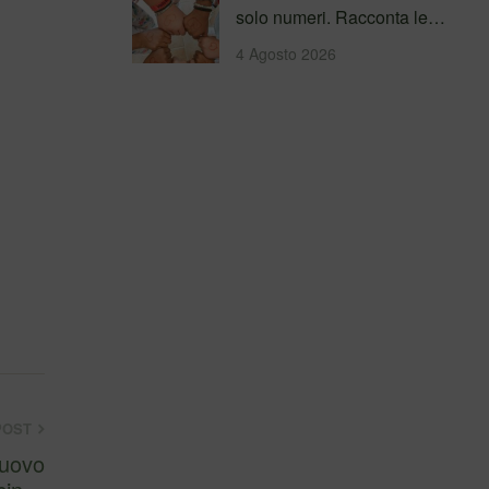
solo numeri. Racconta le
persone incontrate, i
4 Agosto 2026
percorsi…
POST