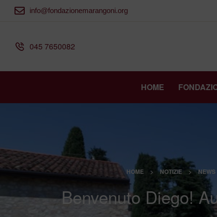
info@fondazionemarangoni.org
045 7650082
HOME
FONDAZI
HOME
>
NOTIZIE
>
NEWS
Benvenuto Diego! Au