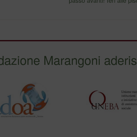
passo avanti! Ieri al
dazione Marangoni aderis