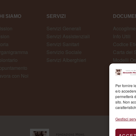
HI SIAMO
SERVIZI
DOCUMEN
ission
Servizi Generali
Accoglime
ision
Servizi Assistenziali
Info Utili
toria
Servizi Sanitari
Codice Eti
rganigramma
Servizio Sociale
Carta dei S
olontario
Servizi Alberghieri
Modelli Or
ppuntamento
Whistlebl
avora con Noi
Per fornire 
e/o accedere
permetterà d
sito. Non ac
caratteristic
Gestisci serv
ACCE