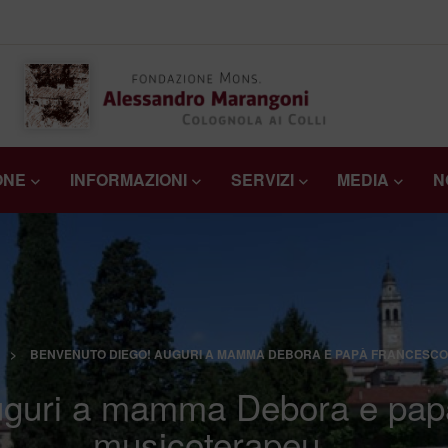
ONE
INFORMAZIONI
SERVIZI
MEDIA
N
>
BENVENUTO DIEGO! AUGURI A MAMMA DEBORA E PAPÀ FRANCESCO
guri a mamma Debora e papà
musicoterapeu…