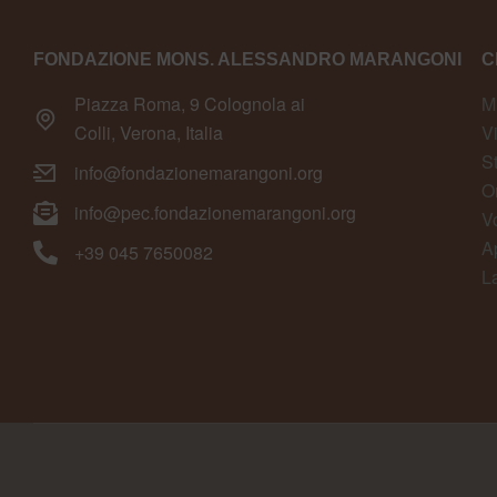
FONDAZIONE MONS. ALESSANDRO MARANGONI
C
Piazza Roma, 9 Colognola ai
M
Colli, Verona, Italia
V
S
info@fondazionemarangoni.org
O
info@pec.fondazionemarangoni.org
V
A
+39 045 7650082
L