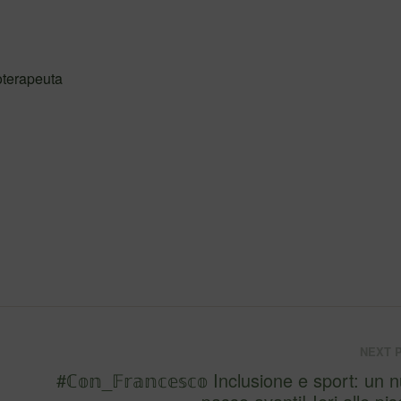
oterapeuta
NEXT 
#ℂ𝕠𝕟_𝔽𝕣𝕒𝕟𝕔𝕖𝕤𝕔𝕠 Inclusione e sport: un nuovo