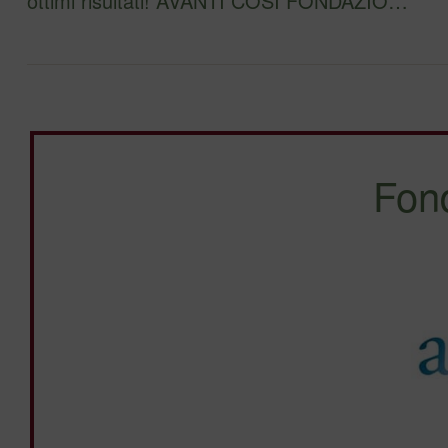
ottimi risultati! AVANTI COSÌ FONDAZIO…
Fon