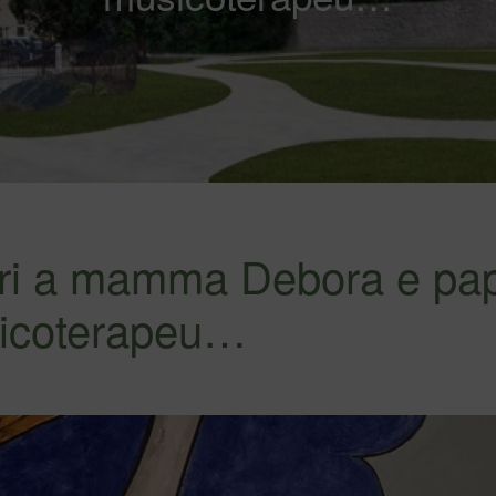
ri a mamma Debora e pa
sicoterapeu…