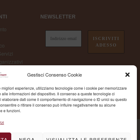
TI
NEWSLETTER
nto
co
ervizi
ganizzativi
owing
non perderti le ultime novità da
Gestisci Consenso Cookie
Fondazione Marangoni
le migliori esperienze, utilizziamo tecnologie come i cookie per memorizzare
 alle informazioni del dispositivo. Il consenso a queste tecnologie ci
i elaborare dati come il comportamento di navigazione o ID unici su questo
consentire o ritirare il consenso può influire negativamente su alcune
he e funzioni.
izi
TTA
NEGA
VISUALIZZA LE PREFERENZE