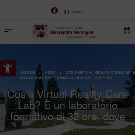
Italiano
▼
Apri la barra degli strumenti
HOME
>
NOTIZIE
>
ADOA
>
COS’È VIRTUAL REALITY CARE LAB? È
UN LABORATORIO FORMATIVO DI 32 ORE, DOVE IMP…
Cos’è Virtual Reality Care
Lab? È un laboratorio
formativo di 32 ore, dove
imp…