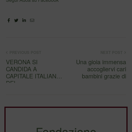
Facebook
Twitter
Linkedin
Email
PREVIOUS POST
NEXT POST
VERONA SI
Una gioia immensa
CANDIDA A
accogliervi cari
CAPITALE ITALIANA
bambini grazie di
DEL
VOLONTARIATO
Anche Adoa sostiene
la…
Fondazione