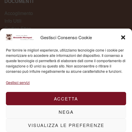
DOCUMENTI
Accoglimento
Info Utili
Codice Etico
Carta dei Servizi
Gestisci Consenso Cookie
Modelli Organizzativi
Per fornire le migliori esperienze, utilizziamo tecnologie come i cookie per
Whistleblowing
memorizzare e/o accedere alle informazioni del dispositivo. Il consenso a
queste tecnologie ci permetterà di elaborare dati come il comportamento di
navigazione o ID unici su questo sito. Non acconsentire o ritirare il
consenso può influire negativamente su alcune caratteristiche e funzioni.
Fond. Mons. Alessandro Marangoni © 2025 | P.IVA
Gestisci servizi
03504430236
ACCETTA
NEGA
VISUALIZZA LE PREFERENZE