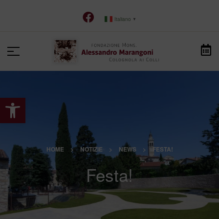
Italiano
▼
Apri la barra degli strumenti
HOME
>
NOTIZIE
>
NEWS
>
FESTA!
Festa!