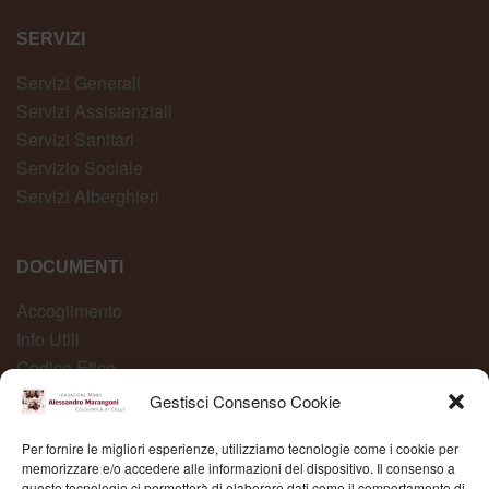
SERVIZI
Servizi Generali
Servizi Assistenziali
Servizi Sanitari
Servizio Sociale
Servizi Alberghieri
DOCUMENTI
Accoglimento
Info Utili
Codice Etico
Carta dei Servizi
Gestisci Consenso Cookie
Modelli Organizzativi
Per fornire le migliori esperienze, utilizziamo tecnologie come i cookie per
Whistleblowing
memorizzare e/o accedere alle informazioni del dispositivo. Il consenso a
queste tecnologie ci permetterà di elaborare dati come il comportamento di