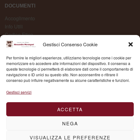
DOCUMENTI
Accoglimento
Info Utili
Codice Etico
Carta dei Servizi
Gestisci Consenso Cookie
Modelli Organizzativi
Per fornire le migliori esperienze, utilizziamo tecnologie come i cookie per
Whistleblowing
memorizzare e/o accedere alle informazioni del dispositivo. Il consenso a
queste tecnologie ci permetterà di elaborare dati come il comportamento di
navigazione o ID unici su questo sito. Non acconsentire o ritirare il
consenso può influire negativamente su alcune caratteristiche e funzioni.
Fond. Mons. Alessandro Marangoni © 2025 | P.IVA
Gestisci servizi
03504430236
ACCETTA
NEGA
VISUALIZZA LE PREFERENZE