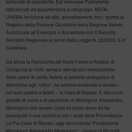
territoriali di operatività: Est Veronese Partnership
istituzionali ed appartenenza a reti/gruppi: ADOA,
UNEBA Iscrizione ad albi, accreditamenti, ecc.: Iscritta al
Registro delle Persone Giuridiche della Regione Veneto,
Autorizzata all’Esercizio e Accreditata con il Servizio
Sanitario Regionale ai sensi della Legge N. 22/2002. 5 di
Cadellara.
Da allora la Parrocchia dei Santi Fermo e Rustico di
Colognola ai Colli, sempre attenta alla realizzazione
delle opere di carità, fedele al precetto evangelico di
attenzione agli “ultimi”, ha sempre sostenuto e aiutato –
nei suoi pastori e fedeli – la Casa di Riposo. È dal cuore
grande di uomo e di sacerdote di Monsignor Alessandro
Marangoni che questa Casa ha preso avvio ed ha
proseguito il suo cammino con l’aiuto della Provvidenza.
La Pia Casa di Riposo, oggi denominata “Fondazione
Monsignor Alessandro Marangoni “, capace di 60 posti