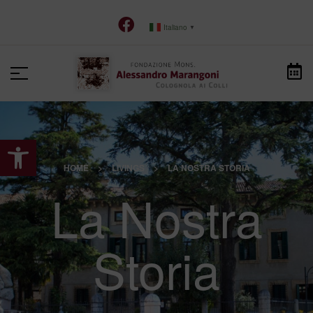
Italiano
▼
Apri la barra degli strumenti
HOME
>
LIVINGS
>
LA NOSTRA STORIA
La Nostra
Storia