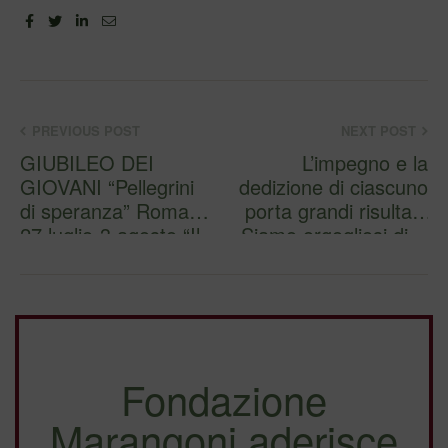
Facebook
Twitter
Linkedin
Email
PREVIOUS POST
NEXT POST
GIUBILEO DEI
L’impegno e la
GIOVANI “Pellegrini
dedizione di ciascuno
di speranza” Roma
porta grandi risultati.
27 luglio-3 agosto “Il
Siamo orgogliosi di…
co…
Fondazione
Marangoni aderisce