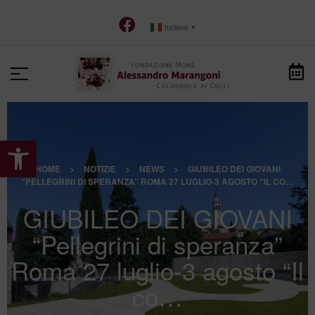
Italiano
▼
Apri la barra degli strumenti
HOME
>
NOTIZIE
>
NEWS
>
GIUBILEO DEI GIOVANI
“PELLEGRINI DI SPERANZA” ROMA 27 LUGLIO-3 AGOSTO “IL CO…
GIUBILEO DEI GIOVANI
“Pellegrini di speranza”
Roma 27 luglio-3 agosto “Il
co…