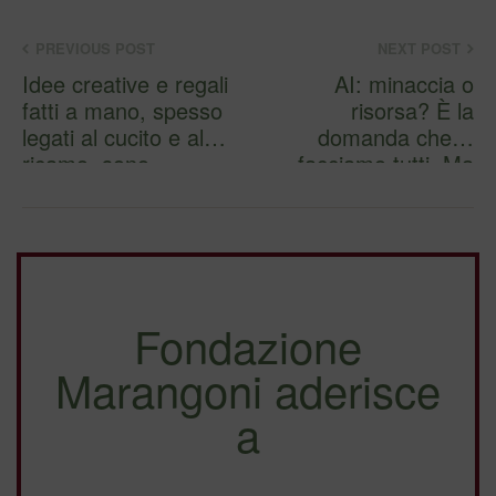
PREVIOUS POST
NEXT POST
Idee creative e regali
AI: minaccia o
fatti a mano, spesso
risorsa? È la
legati al cucito e al
domanda che ci
ricamo, sono …
facciamo tutti. Ma
forse non è quel…
Fondazione
Marangoni aderisce
a