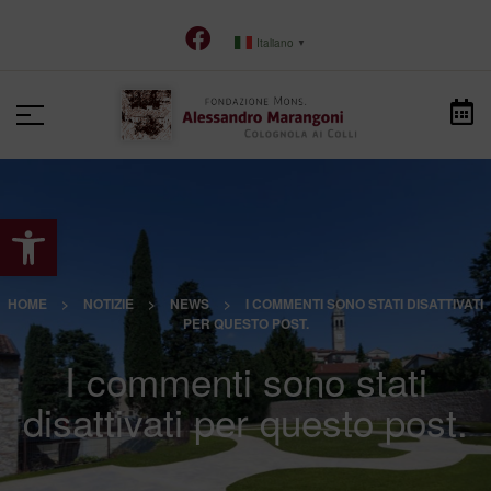
Italiano
▼
Apri la barra degli strumenti
HOME
>
NOTIZIE
>
NEWS
>
I COMMENTI SONO STATI DISATTIVATI
PER QUESTO POST.
I commenti sono stati
disattivati per questo post.