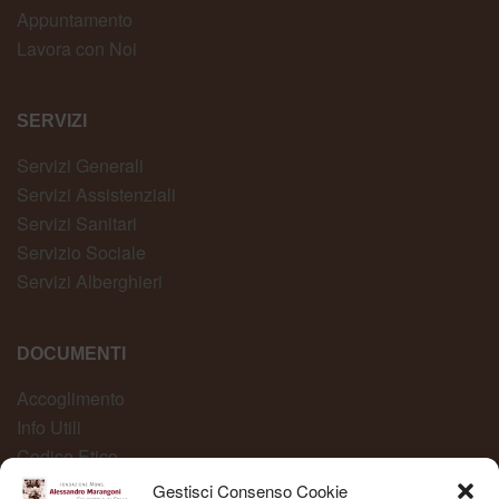
Appuntamento
Lavora con Noi
SERVIZI
Servizi Generali
Servizi Assistenziali
Servizi Sanitari
Servizio Sociale
Servizi Alberghieri
DOCUMENTI
Accoglimento
Info Utili
Codice Etico
Carta dei Servizi
Gestisci Consenso Cookie