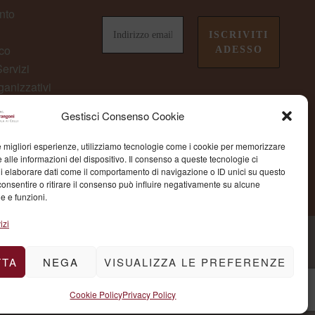
nto
co
ervizi
ganizzativi
owing
non perderti le ultime novità da
Gestisci Consenso Cookie
Fondazione Marangoni
le migliori esperienze, utilizziamo tecnologie come i cookie per memorizzare
 alle informazioni del dispositivo. Il consenso a queste tecnologie ci
i elaborare dati come il comportamento di navigazione o ID unici su questo
consentire o ritirare il consenso può influire negativamente su alcune
he e funzioni.
izi
TTA
NEGA
VISUALIZZA LE PREFERENZE
Cookie Policy
Privacy Policy