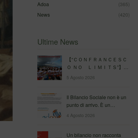
Adoa
(365)
News
(420)
Ultime News
【 “ＣＯＮＦＲＡＮＣＥＳＣ
Ｏ ＮＯ ＬＩＭＩＴＳ”】
Traversata dello Stretto di
5 Agosto 2026
Messina
4&#…
Il Bilancio Sociale non è un
punto di arrivo. È un
percorso che genera
4 Agosto 2026
valore!…
Un bilancio non racconta