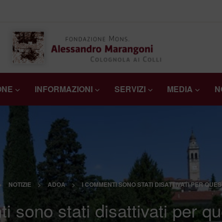
ONE
INFORMAZIONI
SERVIZI
MEDIA
N
>
NOTIZIE
>
ADOA
>
I COMMENTI SONO STATI DISATTIVATI PER QUES
 sono stati disattivati per q