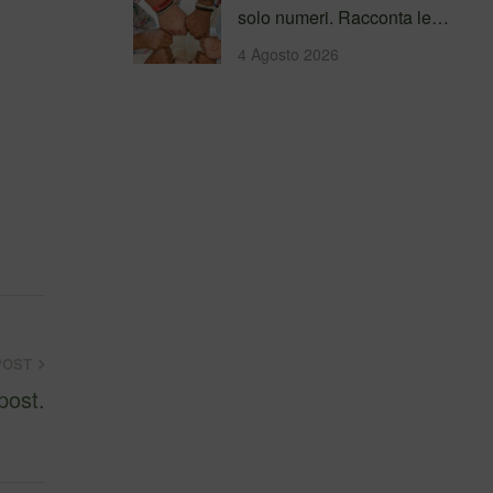
solo numeri. Racconta le
persone incontrate, i
4 Agosto 2026
percorsi…
POST
post.