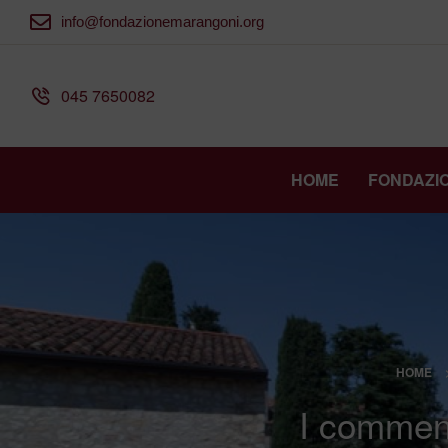
info@fondazionemarangoni.org
045 7650082
HOME
FONDAZI
HOME
I commenti