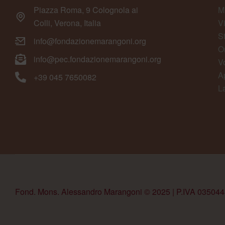
Piazza Roma, 9 Colognola ai
M
Colli, Verona, Italia
V
S
info@fondazionemarangoni.org
O
info@pec.fondazionemarangoni.org
V
A
+39 045 7650082
L
Fond. Mons. Alessandro Marangoni © 2025 | P.IVA 03504