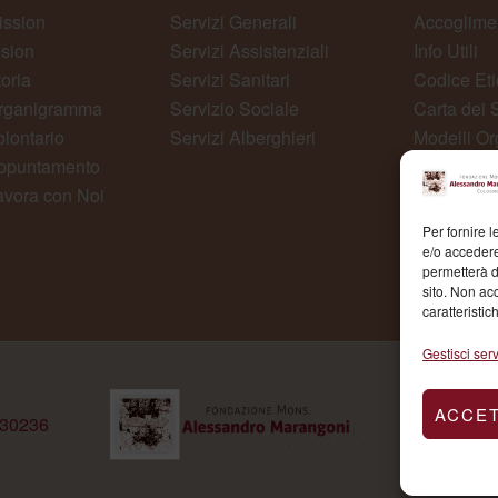
ission
Servizi Generali
Accoglime
ision
Servizi Assistenziali
Info Utili
toria
Servizi Sanitari
Codice Eti
rganigramma
Servizio Sociale
Carta dei S
olontario
Servizi Alberghieri
Modelli Or
ppuntamento
Whistlebl
avora con Noi
Per fornire 
e/o accedere
permetterà d
sito. Non ac
caratteristic
Gestisci serv
ACCE
430236