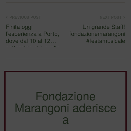
PREVIOUS POST
NEXT POST
Finita oggi
Un grande Staff!
l’esperienza a Porto,
#fondazionemarangoni
dove dal 10 al 12
#festamusicale
settembre si è svolta
la 18t…
Fondazione
Marangoni aderisce
a