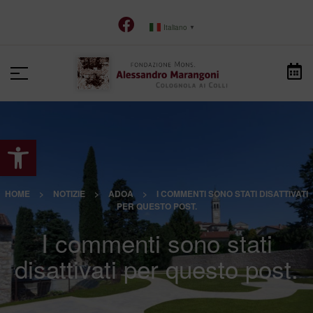
Italiano
▼
Apri la barra degli strumenti
HOME
>
NOTIZIE
>
ADOA
>
I COMMENTI SONO STATI DISATTIVATI
PER QUESTO POST.
I commenti sono stati
disattivati per questo post.