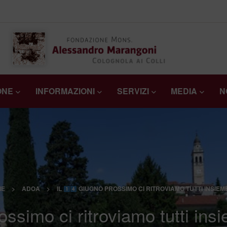
ONE
INFORMAZIONI
SERVIZI
MEDIA
N
IE
>
ADOA
>
IL
GIUGNO PROSSIMO CI RITROVIAMO TUTTI INSIEM
simo ci ritroviamo tutti ins