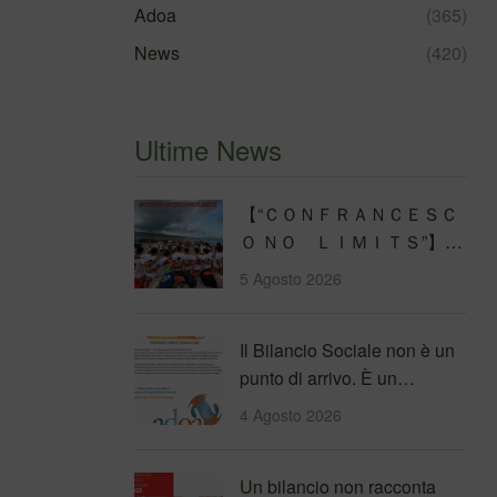
Adoa
(365)
News
(420)
Ultime News
【 “ＣＯＮＦＲＡＮＣＥＳＣ
Ｏ ＮＯ ＬＩＭＩＴＳ”】
Traversata dello Stretto di
5 Agosto 2026
Messina
4&#…
Il Bilancio Sociale non è un
punto di arrivo. È un
percorso che genera
4 Agosto 2026
valore!…
Un bilancio non racconta