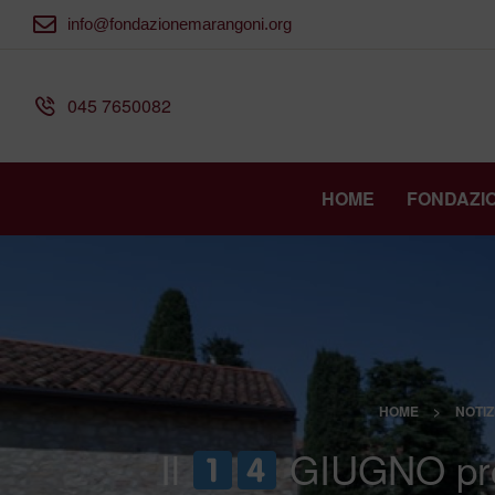
info@fondazionemarangoni.org
045 7650082
HOME
FONDAZI
HOME
>
NOTIZ
Il
GIUGNO pros