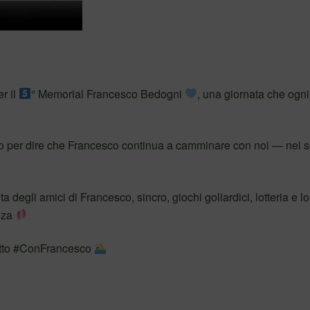
r il
° Memorial Francesco Bedogni
, una giornata che ogn
per dire che Francesco continua a camminare con noi — nei so
a degli amici di Francesco, sincro, giochi goliardici, lotteria e lo
anza
getto #ConFrancesco