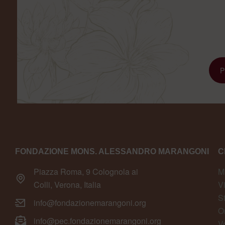
FONDAZIONE MONS. ALESSANDRO MARANGONI
C
Piazza Roma, 9 Colognola ai
M
Colli, Verona, Italia
V
S
info@fondazionemarangoni.org
O
info@pec.fondazionemarangoni.org
V