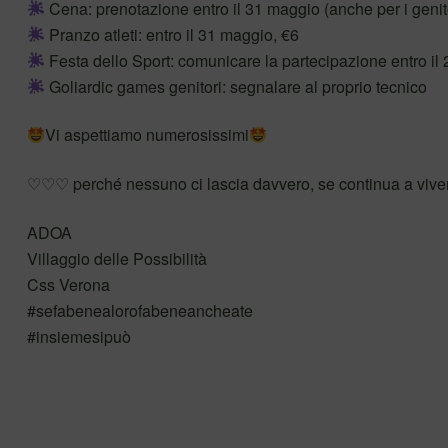
Cena: prenotazione entro il 31 maggio (anche per i genitor
Pranzo atleti: entro il 31 maggio, €6
Festa dello Sport: comunicare la partecipazione entro il
Goliardic games genitori: segnalare al proprio tecnico
Vi aspettiamo numerosissimi
♡♡♡ perché nessuno ci lascia davvero, se continua a viver
ADOA
Villaggio delle Possibilità
Css Verona
#sefabenealorofabeneancheate
#insiemesipuò