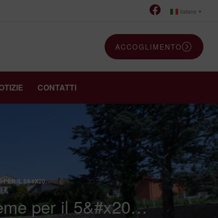
Italiano
▼
ACCOGLIMENTO
OTIZIE
CONTATTI
E PER IL 5&#X20…
ieme per il 5&#x20…