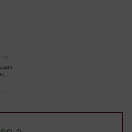
POST
egati
 al ricamo, sono …
ce a