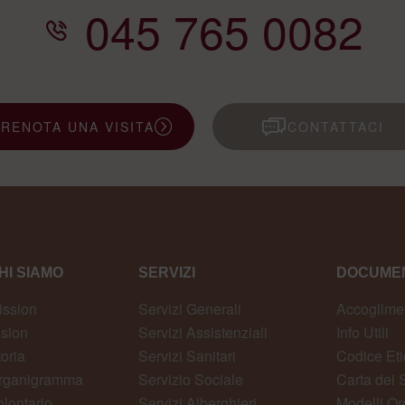
045 765 0082
PRENOTA UNA VISITA
CONTATTACI
HI SIAMO
SERVIZI
DOCUMEN
ission
Servizi Generali
Accoglime
ision
Servizi Assistenziali
Info Utili
toria
Servizi Sanitari
Codice Eti
rganigramma
Servizio Sociale
Carta dei S
olontario
Servizi Alberghieri
Modelli Or