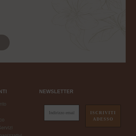
TI
NEWSLETTER
nto
co
ervizi
ganizzativi