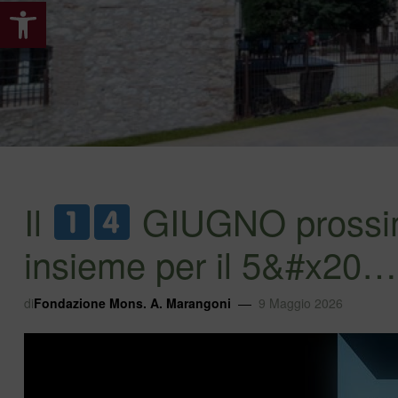
Apri la barra degli strumenti
Il
GIUGNO prossimo 
insieme per il 5&#x20…
di
Fondazione Mons. A. Marangoni
9 Maggio 2026