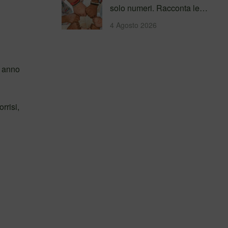
solo numeri. Racconta le
persone incontrate, i
4 Agosto 2026
percorsi…
i anno
rrisi,