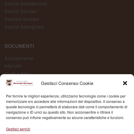
Servizi Assistenziali
Servizi Sanitari
Servizio Sociale
Servizi Alberghieri
DOCUMENTI
Accoglimento
Info Utili
Codice Etico
Carta dei Servizi
Gestisci Consenso Cookie
Modelli Organizzativi
Per fornire le migliori esperienze, utilizziamo tecnologie come i cookie per
Whistleblowing
memorizzare e/o accedere alle informazioni del dispositivo. Il consenso a
queste tecnologie ci permetterà di elaborare dati come il comportamento di
navigazione o ID unici su questo sito. Non acconsentire o ritirare il
consenso può influire negativamente su alcune caratteristiche e funzioni.
Fond. Mons. Alessandro Marangoni © 2025 | P.IVA
Gestisci servizi
03504430236