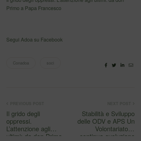
Primo a Papa Francesco
Segui Adoa su Facebook
Conadoa
soci
Facebook
Twitter
Linkedi
Ema
PREVIOUS POST
NEXT POST
Il grido degli
Stabilità e Sviluppo
oppressi.
delle ODV e APS Un
L’attenzione agli
Volontariato in
ultimi: da don Primo
continua evoluzione