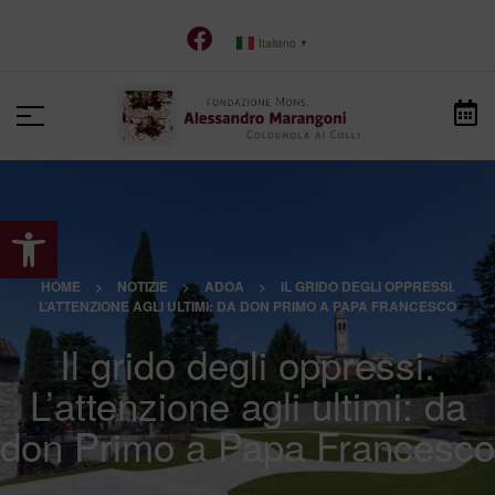
Italiano
▼
Apri la barra degli strumenti
HOME
>
NOTIZIE
>
ADOA
>
IL GRIDO DEGLI OPPRESSI.
L’ATTENZIONE AGLI ULTIMI: DA DON PRIMO A PAPA FRANCESCO
Il grido degli oppressi.
L’attenzione agli ultimi: da
don Primo a Papa Francesco