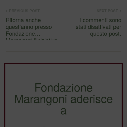
PREVIOUS POST
NEXT POST
Ritorna anche
I commenti sono
quest’anno presso
stati disattivati per
Fondazione
questo post.
Marangoni l’iniziativa
più calorosa d…
Fondazione
Marangoni aderisce
a