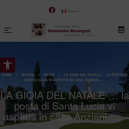
Italiano
▼
Apri la barra degli strumenti
HOME
>
NOTIZIE
>
NEWS
>
LA GIOIA DEL NATALE … LA POSTA DI
SANTA LUCIA VI ASPETTA IN CASA ANZIANI …..
LA GIOIA DEL NATALE … la
posta di Santa Lucia vi
aspetta in casa Anziani …..