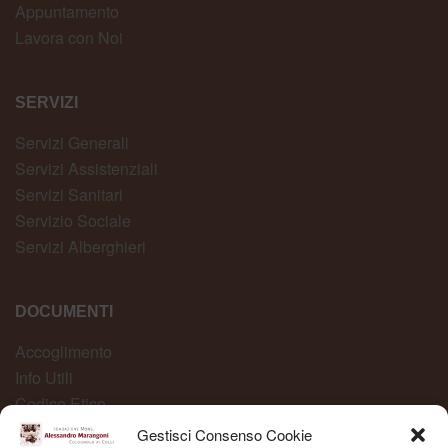
Appuntamento
Lavora con Noi
SERVIZI
Servizi Generali
Servizi Assistenziali
Servizi Sanitari
Servizio Sociale
Servizi Alberghieri
DOCUMENTI
Accoglimento
Info Utili
Codice Etico
Carta dei Servizi
Gestisci Consenso Cookie