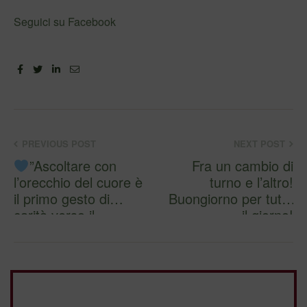
Seguici su Facebook
Facebook
Twitter
Linkedin
Email
PREVIOUS POST
NEXT POST
”Ascoltare con
Fra un cambio di
l’orecchio del cuore è
turno e l’altro!
il primo gesto di
Buongiorno per tutto
carità verso il
il giorno!
prossim…