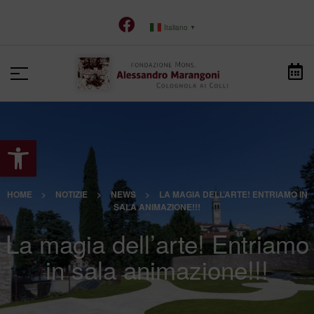
Italiano
▼
Apri la barra degli strumenti
HOME
>
NOTIZIE
>
NEWS
>
LA MAGIA DELL’ARTE! ENTRIAMO IN
SALA ANIMAZIONE!!!
La magia dell’arte! Entriamo
in sala animazione!!!