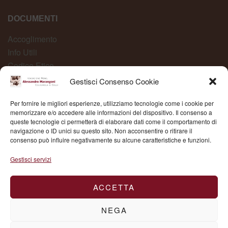
DOCUMENTI
Accoglimento
Info Utili
Codice Etico
Carta dei Servizi
Gestisci Consenso Cookie
Modelli Organizzativi
Per fornire le migliori esperienze, utilizziamo tecnologie come i cookie per
Whistleblowing
memorizzare e/o accedere alle informazioni del dispositivo. Il consenso a
queste tecnologie ci permetterà di elaborare dati come il comportamento di
navigazione o ID unici su questo sito. Non acconsentire o ritirare il
consenso può influire negativamente su alcune caratteristiche e funzioni.
Fond. Mons. Alessandro Marangoni © 2025 | P.IVA
Gestisci servizi
03504430236
ACCETTA
NEGA