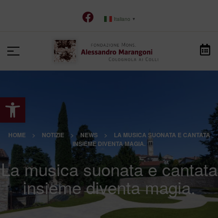
Italiano
▼
Apri la barra degli strumenti
HOME
>
NOTIZIE
>
NEWS
>
LA MUSICA SUONATA E CANTATA
INSIEME DIVENTA MAGIA.
La musica suonata e cantata
insieme diventa magia.