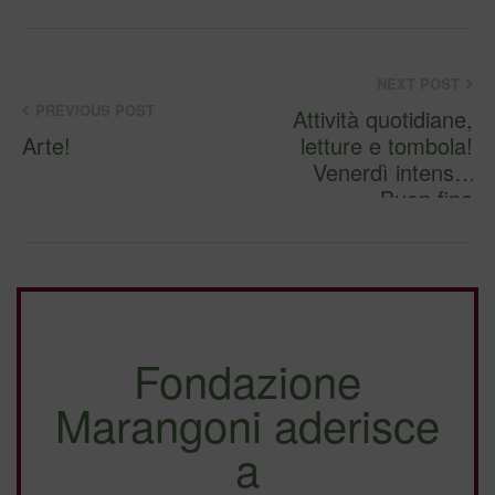
NEXT POST
PREVIOUS POST
Attività quotidiane,
Arte!
letture e tombola!
Venerdì intenso!
Buon fine
settimana…
Fondazione
Marangoni aderisce
a