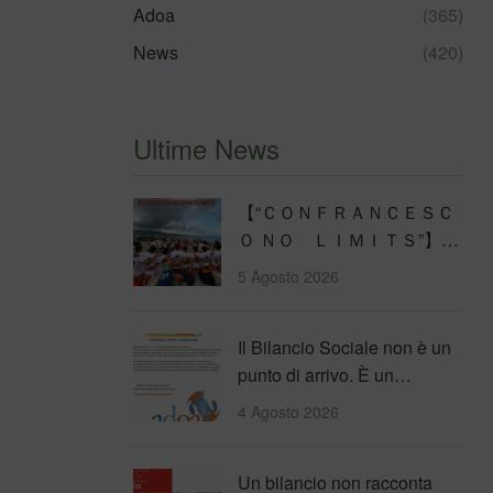
Adoa
(365)
News
(420)
Ultime News
【 “ＣＯＮＦＲＡＮＣＥＳＣ
Ｏ ＮＯ ＬＩＭＩＴＳ”】
Traversata dello Stretto di
5 Agosto 2026
Messina
4&#…
Il Bilancio Sociale non è un
punto di arrivo. È un
percorso che genera
4 Agosto 2026
valore!…
Un bilancio non racconta