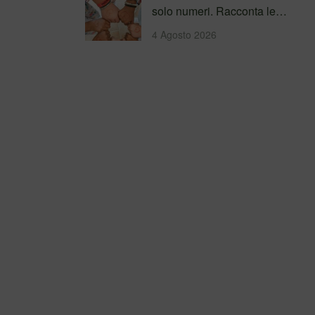
solo numeri. Racconta le
persone incontrate, i
4 Agosto 2026
percorsi…