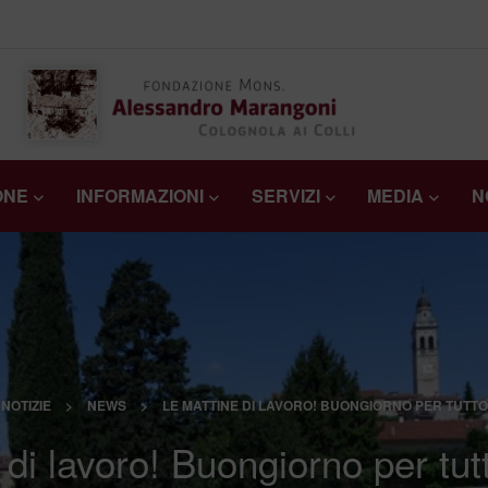
ONE
INFORMAZIONI
SERVIZI
MEDIA
N
NOTIZIE
>
NEWS
>
LE MATTINE DI LAVORO! BUONGIORNO PER TUTTO 
di lavoro! Buongiorno per tutt