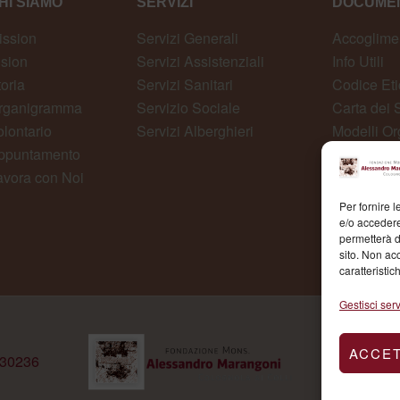
HI SIAMO
SERVIZI
DOCUMEN
ission
Servizi Generali
Accoglime
ision
Servizi Assistenziali
Info Utili
toria
Servizi Sanitari
Codice Eti
rganigramma
Servizio Sociale
Carta dei S
olontario
Servizi Alberghieri
Modelli Or
ppuntamento
Whistlebl
avora con Noi
Per fornire 
e/o accedere
permetterà d
sito. Non ac
caratteristic
Gestisci serv
ACCE
430236