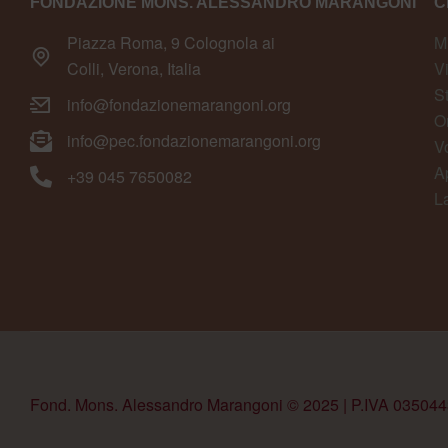
FONDAZIONE MONS. ALESSANDRO MARANGONI
C
Piazza Roma, 9 Colognola ai
M
Colli, Verona, Italia
V
S
info@fondazionemarangoni.org
O
info@pec.fondazionemarangoni.org
V
A
+39 045 7650082
L
Fond. Mons. Alessandro Marangoni © 2025 | P.IVA 03504