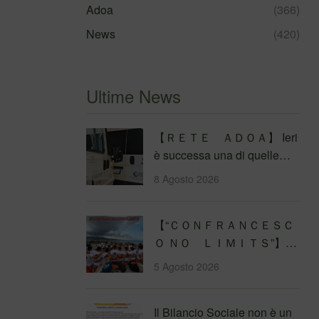
Adoa
(366)
News
(420)
Ultime News
【 ＲＥＴＥ ＡＤＯＡ】 Ieri
è successa una di quelle
cose che ti rimettono in asse
8 Agosto 2026
con i…
【 “ＣＯＮＦＲＡＮＣＥＳＣ
Ｏ ＮＯ ＬＩＭＩＴＳ”】
Traversata dello Stretto di
5 Agosto 2026
Messina
4&#…
Il Bilancio Sociale non è un