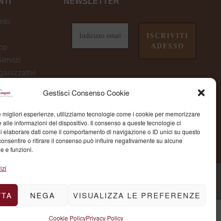
TI
NEWSLETTER
nto
co
ervizi
ganizzativi
owing
Gestisci Consenso Cookie
non perderti le ultime novità da
Fondazione Marangoni
le migliori esperienze, utilizziamo tecnologie come i cookie per memorizzare
 alle informazioni del dispositivo. Il consenso a queste tecnologie ci
i elaborare dati come il comportamento di navigazione o ID unici su questo
consentire o ritirare il consenso può influire negativamente su alcune
he e funzioni.
izi
TTA
NEGA
VISUALIZZA LE PREFERENZE
Cookie Policy
Privacy Policy