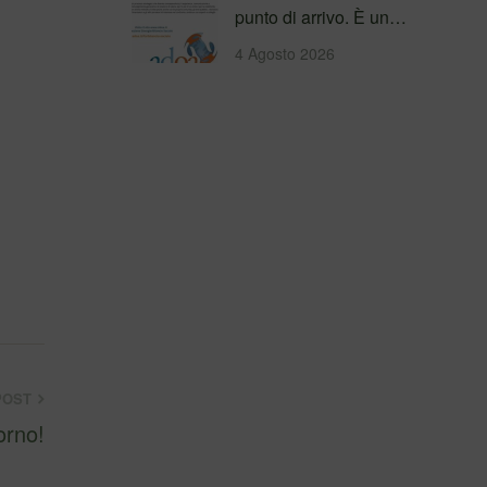
punto di arrivo. È un
percorso che genera
4 Agosto 2026
valore!…
POST
orno!