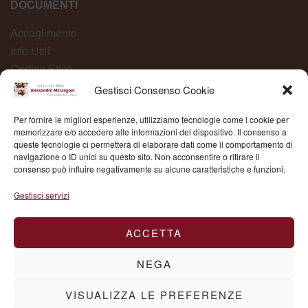
DOCUMENTI
Accoglimento
Info Utili
Codice Etico
Carta dei Servizi
Gestisci Consenso Cookie
Modelli Organizzativi
Per fornire le migliori esperienze, utilizziamo tecnologie come i cookie per
Whistleblowing
memorizzare e/o accedere alle informazioni del dispositivo. Il consenso a
queste tecnologie ci permetterà di elaborare dati come il comportamento di
navigazione o ID unici su questo sito. Non acconsentire o ritirare il
consenso può influire negativamente su alcune caratteristiche e funzioni.
Fond. Mons. Alessandro Marangoni © 2025 | P.IVA
Gestisci servizi
03504430236
ACCETTA
NEGA
VISUALIZZA LE PREFERENZE