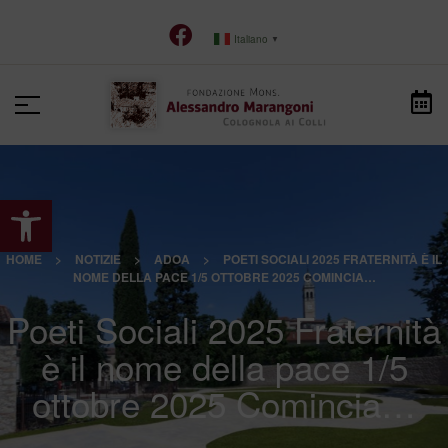
Italiano
▼
Apri la barra degli strumenti
HOME
>
NOTIZIE
>
ADOA
>
POETI SOCIALI 2025 FRATERNITÀ È IL
NOME DELLA PACE 1/5 OTTOBRE 2025 COMINCIA…
Poeti Sociali 2025 Fraternità
è il nome della pace 1/5
ottobre 2025 Comincia…