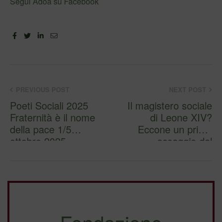
Segui Adoa su Facebook
Facebook
Twitter
Linkedin
Email
PREVIOUS POST
NEXT POST
Poeti Sociali 2025
Il magistero sociale
Fraternità è il nome
di Leone XIV?
della pace 1/5
Eccone un primo
ottobre 2025 …
assaggio dal
entr…
discorso al W…