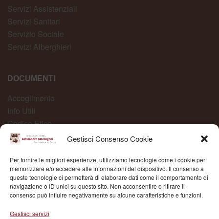
Servizi Assistenziali
Servizi Sanitari
Servizio Sociale
Servizi Alberghieri
DOCUMENTI
Accoglimento
Info Utili
Codice Etico
Carta dei Servizi
Gestisci Consenso Cookie
Modelli Organizzativi
Per fornire le migliori esperienze, utilizziamo tecnologie come i cookie per
Whistleblowing
memorizzare e/o accedere alle informazioni del dispositivo. Il consenso a
queste tecnologie ci permetterà di elaborare dati come il comportamento di
navigazione o ID unici su questo sito. Non acconsentire o ritirare il
consenso può influire negativamente su alcune caratteristiche e funzioni.
Fond. Mons. Alessandro Marangoni © 2025 | P.IVA
Gestisci servizi