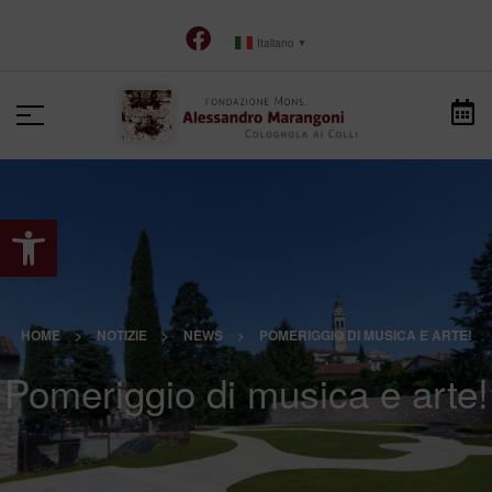
Italiano
▼
Apri la barra degli strumenti
HOME
>
NOTIZIE
>
NEWS
>
POMERIGGIO DI MUSICA E ARTE!
Pomeriggio di musica e arte!