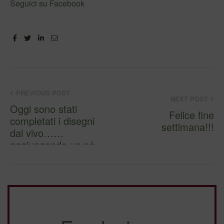
Seguici su Facebook
Facebook
Twitter
Linkedin
Email
PREVIOUS POST
NEXT POST
Oggi sono stati
Felice fine
completati i disegni
settimana!!!
dal vivo…
aggiungendo un pò
di fantasia!!!…