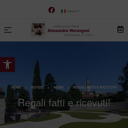
Italiano
▼
Apri la barra degli strumenti
HOME
>
NOTIZIE
>
NEWS
>
REGALI FATTI E RICEVUTI!
Regali fatti e ricevuti!