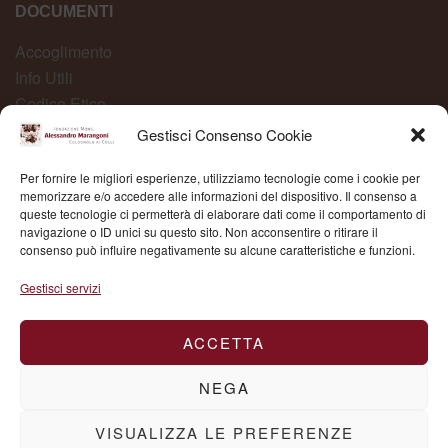
DOCUMENTI
Accoglimento
Info Utili
Codice Etico
Carta dei Servizi
Gestisci Consenso Cookie
Modelli Organizzativi
Per fornire le migliori esperienze, utilizziamo tecnologie come i cookie per
Whistleblowing
memorizzare e/o accedere alle informazioni del dispositivo. Il consenso a
queste tecnologie ci permetterà di elaborare dati come il comportamento di
navigazione o ID unici su questo sito. Non acconsentire o ritirare il
consenso può influire negativamente su alcune caratteristiche e funzioni.
Fond. Mons. Alessandro Marangoni © 2025 | P.IVA
Gestisci servizi
03504430236
ACCETTA
NEGA
VISUALIZZA LE PREFERENZE