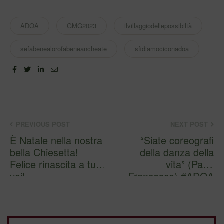
ADOA
GMG2023
ilvillaggiodellepossibiltà
sefabenealorofabeneancheate
sfidiamociconadoa
Facebook
Twitter
Linkedin
Email
PREVIOUS POST
NEXT POST
È Natale nella nostra
“Siate coreografi
bella Chiesetta!
della danza della
Felice rinascita a tutti
vita” (Papa
voi!
Francesco) #ADOA
#ilvillaggio…