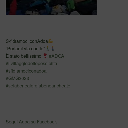
S-fidiamoci conAdoa
“Portami via con te”
È stato bellissimo
#ADOA
#ilvillaggiodellepossibiltà
#sfidiamociconadoa
#GMG2023
#sefabenealorofabeneancheate
Segui Adoa su Facebook