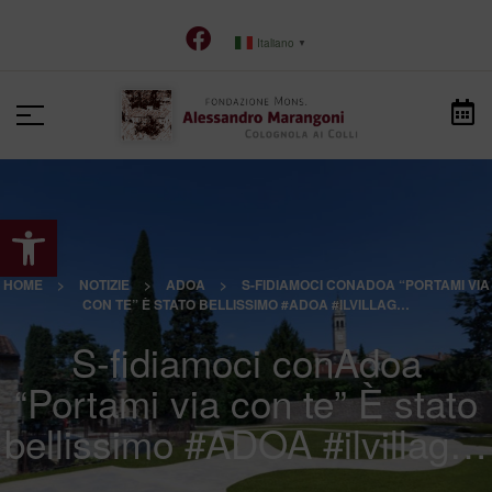
Italiano
▼
Apri la barra degli strumenti
HOME
>
NOTIZIE
>
ADOA
>
S-FIDIAMOCI CONADOA “PORTAMI VIA
CON TE” È STATO BELLISSIMO #ADOA #ILVILLAG…
S-fidiamoci conAdoa
“Portami via con te” È stato
bellissimo #ADOA #ilvillag…