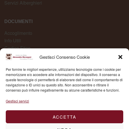
Servizi Alberghieri
DOCUMENTI
Accoglimento
Info Utili
Codice Etico
Carta dei Servizi
Gestisci Consenso Cookie
Modelli Organizzativi
Per fornire le migliori esperienze, utilizziamo tecnologie come i cookie per
Whistleblowing
memorizzare e/o accedere alle informazioni del dispositivo. Il consenso a
queste tecnologie ci permetterà di elaborare dati come il comportamento di
navigazione o ID unici su questo sito. Non acconsentire o ritirare il
consenso può influire negativamente su alcune caratteristiche e funzioni.
Fond. Mons. Alessandro Marangoni © 2025 | P.IVA
Gestisci servizi
03504430236
ACCETTA