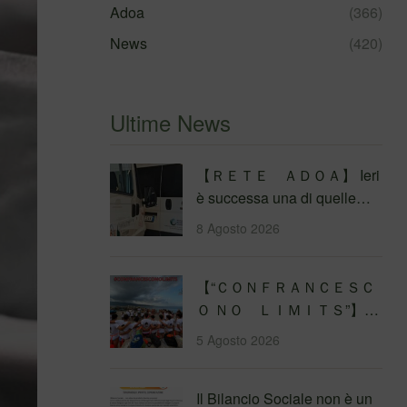
Adoa
(366)
News
(420)
Ultime News
【 ＲＥＴＥ ＡＤＯＡ】 Ieri
è successa una di quelle
cose che ti rimettono in asse
8 Agosto 2026
con i…
【 “ＣＯＮＦＲＡＮＣＥＳＣ
Ｏ ＮＯ ＬＩＭＩＴＳ”】
Traversata dello Stretto di
5 Agosto 2026
Messina
4&#…
Il Bilancio Sociale non è un