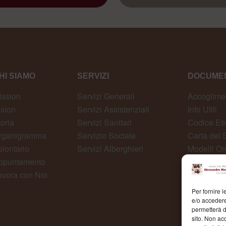
HI SIAMO
SERVIZI
DOCUMEN
ission
Servizi Generali
Accoglime
ision
Servizi Assistenziali
Info Utili
toria
Servizi Sanitari
Codice Eti
rganigramma
Servizio Sociale
Carta dei S
olontario
Servizi Alberghieri
Modelli Or
ppuntamento
Whistlebl
avora con Noi
Per fornire 
e/o accedere
permetterà d
sito. Non ac