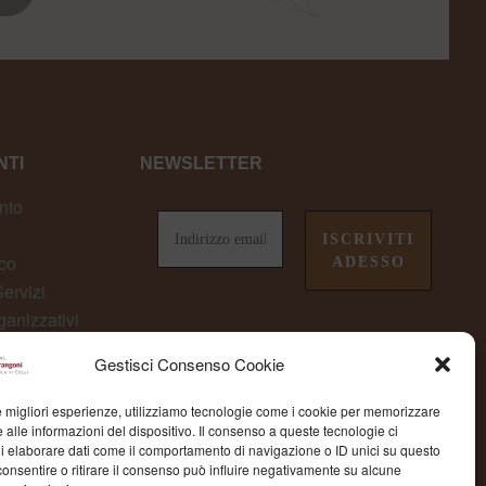
TI
NEWSLETTER
nto
co
ervizi
ganizzativi
owing
Gestisci Consenso Cookie
non perderti le ultime novità da
Fondazione Marangoni
le migliori esperienze, utilizziamo tecnologie come i cookie per memorizzare
 alle informazioni del dispositivo. Il consenso a queste tecnologie ci
i elaborare dati come il comportamento di navigazione o ID unici su questo
consentire o ritirare il consenso può influire negativamente su alcune