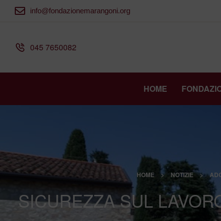
info@fondazionemarangoni.org
045 7650082
HOME
FONDAZI
HOME
>
NOTIZIE
>
AD
SICUREZZA SUL LAVORO?