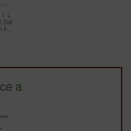
POST
ＢＩＬ
n il…
ce a