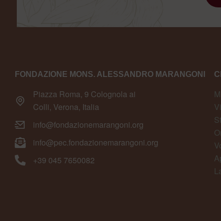
FONDAZIONE MONS. ALESSANDRO MARANGONI
C
Piazza Roma, 9 Colognola ai
M
Colli, Verona, Italia
V
S
info@fondazionemarangoni.org
O
info@pec.fondazionemarangoni.org
V
A
+39 045 7650082
L