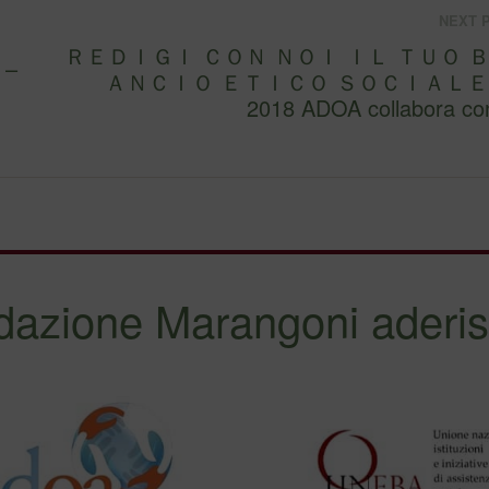
NEXT 
ＲＥＤＩＧＩ ＣＯＮ ＮＯＩ ＩＬ ＴＵＯ 
 –
ＡＮＣＩＯ ＥＴＩＣＯ ＳＯＣＩＡＬＥ! Dal
2018 ADOA collabora co
dazione Marangoni aderis