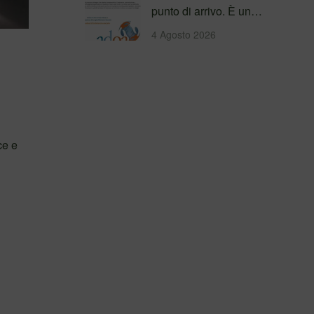
punto di arrivo. È un
percorso che genera
4 Agosto 2026
valore!…
ce e