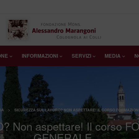
ONE
INFORMAZIONI
SERVIZI
MEDIA
N
OA
>
SICUREZZA SUL LAVORO? NON ASPETTARE! IL CORSO FORMAZIO
 Non aspettare! Il corso
GENERALE …