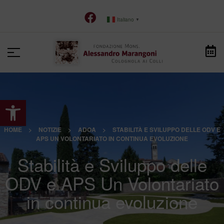
Italiano
▼
Apri la barra degli strumenti
HOME
>
NOTIZIE
>
ADOA
>
STABILITÀ E SVILUPPO DELLE ODV E
APS UN VOLONTARIATO IN CONTINUA EVOLUZIONE
Stabilità e Sviluppo delle
ODV e APS Un Volontariato
in continua evoluzione