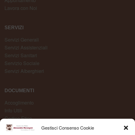
Appuntamento
Lavora con Noi
SERVIZI
Servizi Generali
Servizi Assistenziali
Servizi Sanitari
Servizio Sociale
Servizi Alberghieri
DOCUMENTI
Accoglimento
Info Utili
Codice Etico
Carta dei Servizi
Gestisci Consenso Cookie
Modelli Organizzativi