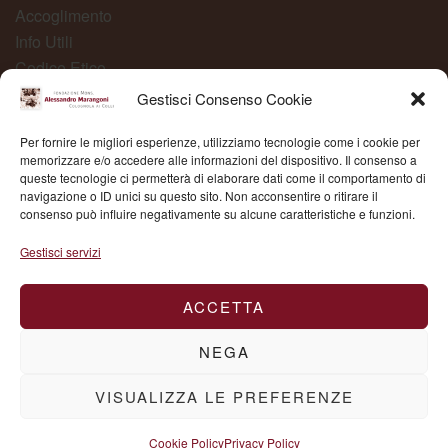
Accoglimento
Info Utili
Codice Etico
Carta dei Servizi
Gestisci Consenso Cookie
Modelli Organizzativi
Per fornire le migliori esperienze, utilizziamo tecnologie come i cookie per
Whistleblowing
memorizzare e/o accedere alle informazioni del dispositivo. Il consenso a
queste tecnologie ci permetterà di elaborare dati come il comportamento di
navigazione o ID unici su questo sito. Non acconsentire o ritirare il
consenso può influire negativamente su alcune caratteristiche e funzioni.
Fond. Mons. Alessandro Marangoni © 2025 | P.IVA
Gestisci servizi
03504430236
ACCETTA
NEGA
VISUALIZZA LE PREFERENZE
Cookie Policy
Privacy Policy