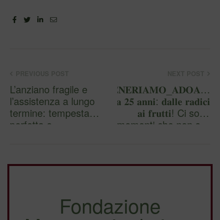
Facebook
Twitter
Linkedin
Email
PREVIOUS POST
NEXT POST
L’anziano fragile e
𝐆𝐄𝐍𝐄𝐑𝐈𝐀𝐌𝐎_𝐀𝐃𝐎𝐀…
l’assistenza a lungo
𝐝𝐚 𝟐𝟓 𝐚𝐧𝐧𝐢: 𝐝𝐚𝐥𝐥𝐞 𝐫𝐚𝐝𝐢𝐜𝐢
termine: tempesta
𝐚𝐢 𝐟𝐫𝐮𝐭𝐭𝐢! Ci sono
perfetta o
momenti che non s…
complessi…
Fondazione