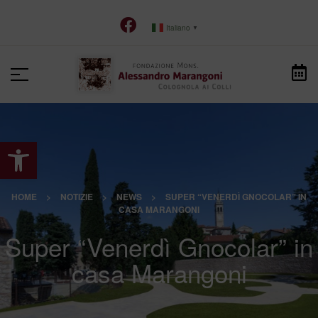
Italiano
▼
Apri la barra degli strumenti
HOME
>
NOTIZIE
>
NEWS
>
SUPER “VENERDÌ GNOCOLAR” IN
CASA MARANGONI
Super “Venerdì Gnocolar” in
casa Marangoni