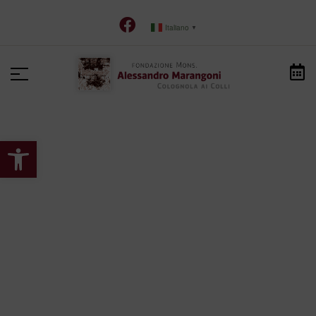
Italiano
▼
Apri la barra degli strumenti
HOME
>
NOTIZIE
>
UNIVR
Univr