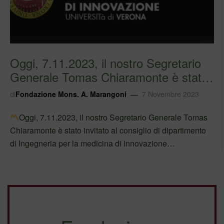
Oggi, 7.11.2023, il nostro Segretario
Generale Tomas Chiaramonte è stato
invitat…
di
Fondazione Mons. A. Marangoni
7 Novembre 2023
Oggi, 7.11.2023, il nostro Segretario Generale Tomas
Chiaramonte è stato invitato al consiglio di dipartimento
di Ingegneria per la medicina di innovazione
dell’Università di Verona. Alla presenza del nuovo
Direttore Milella, del Prof. Pravadelli e di tutti i professori
del…