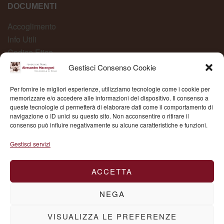
DOCUMENTI
Accoglimento
Info Utili
Codice Etico
Carta dei Servizi
Gestisci Consenso Cookie
Modelli Organizzativi
Per fornire le migliori esperienze, utilizziamo tecnologie come i cookie per
Whistleblowing
memorizzare e/o accedere alle informazioni del dispositivo. Il consenso a
queste tecnologie ci permetterà di elaborare dati come il comportamento di
navigazione o ID unici su questo sito. Non acconsentire o ritirare il
consenso può influire negativamente su alcune caratteristiche e funzioni.
Fond. Mons. Alessandro Marangoni © 2025 | P.IVA
Gestisci servizi
03504430236
ACCETTA
NEGA
VISUALIZZA LE PREFERENZE