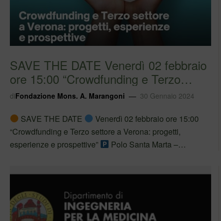
SAVE THE DATE Venerdì 02 febbraio
ore 15:00 “Crowdfunding e Terzo
settore a V…
di
Fondazione Mons. A. Marangoni
30 Gennaio 2024
SAVE THE DATE
Venerdì 02 febbraio ore 15:00
“Crowdfunding e Terzo settore a Verona: progetti,
esperienze e prospettive”
Polo Santa Marta –
Università di Verona, Via Cantarane 24
La
partecipazione al Convegno è libera e aperta…