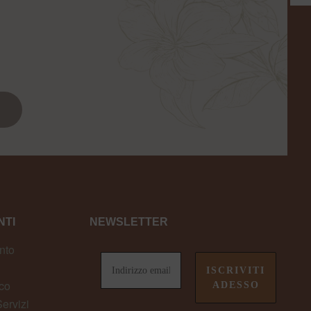
TI
NEWSLETTER
nto
co
ervizi