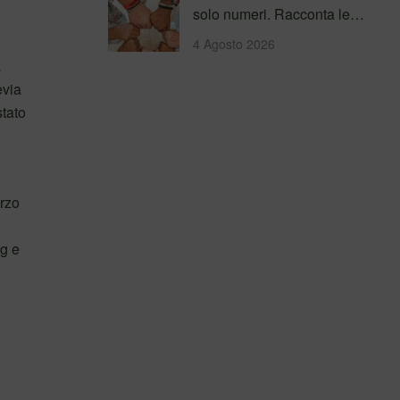
solo numeri. Racconta le
persone incontrate, i
4 Agosto 2026
percorsi…
a
evia
stato
erzo
g e