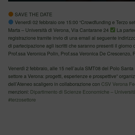
SAVE THE DATE
Venerdì 02 febbraio ore 15:00 “Crowdfunding e Terzo sett
Marta – Università di Verona, Via Cantarane 24
La partec
registrazione tramite invio di una email al seguente indirizz
di partecipazione agli iscritti che saranno presenti il giorno
Prof.ssa Veronica Polin, Prof.ssa Veronica De Crescenzo, P
Venerdì 2 febbraio, alle 15 nell’aula SMT08 del Polo Santa
settore a Verona: progetti, esperienze e prospettive” orga
dell’Ateneo scaligero in collaborazione con
CSV Verona Fed
menzioni:
Dipartimento di Scienze Economiche – Universit
#terzosettore