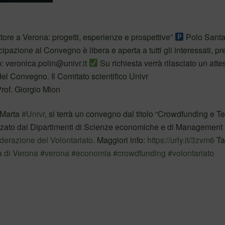
ore a Verona: progetti, esperienze e prospettive”
Polo Sant
ipazione al Convegno è libera e aperta a tutti gli interessati, pr
o: veronica.polin@univr.it
Su richiesta verrà rilasciato un atte
 del Convegno. Il Comitato scientifico Univr
rof. Giorgio Mion
 Marta
#Univr
, si terrà un convegno dal titolo “Crowdfunding e T
nizzato dai Dipartimenti di Scienze economiche e di Management
erazione del Volontariato
. Maggiori info:
https://urly.it/3zvm6
Ta
à di Verona
#verona
#economia
#crowdfunding
#volontariato