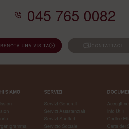
045 765 0082
PRENOTA UNA VISITA
CONTATTACI
HI SIAMO
SERVIZI
DOCUMEN
ission
Servizi Generali
Accoglime
ision
Servizi Assistenziali
Info Utili
toria
Servizi Sanitari
Codice Eti
rganigramma
Servizio Sociale
Carta dei S