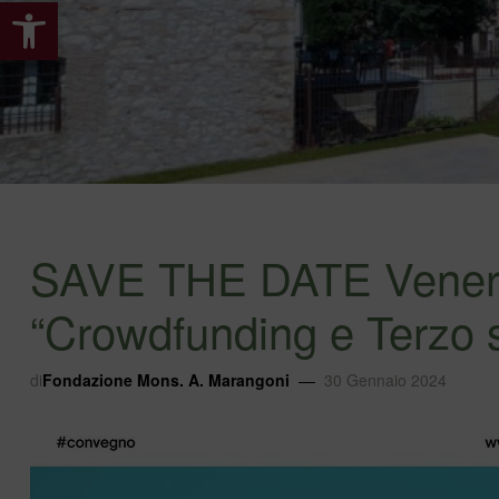
Apri la barra degli strumenti
SAVE THE DATE Venerdì
“Crowdfunding e Terzo 
di
Fondazione Mons. A. Marangoni
30 Gennaio 2024