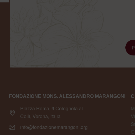
FONDAZIONE MONS. ALESSANDRO MARANGONI
C
Piazza Roma, 9 Colognola ai
M
Colli, Verona, Italia
V
S
info@fondazionemarangoni.org
O