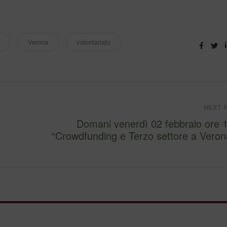
Verona
volontariato
Faceb
Tw
NEXT 
Domani venerdì 02 febbraio ore 15:00
“Crowdfunding e Terzo settore a Vero