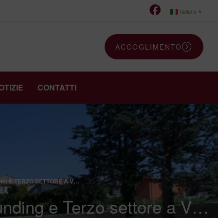
Italiano
▼
ACCOGLIMENTO
OTIZIE
CONTATTI
NG E TERZO SETTORE A V…
nding e Terzo settore a V…