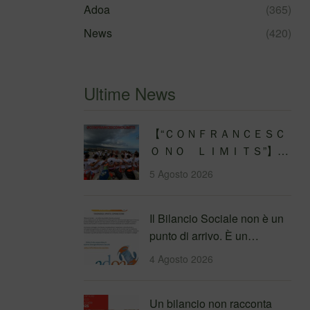
Adoa
(365)
News
(420)
Ultime News
【 “ＣＯＮＦＲＡＮＣＥＳＣ
Ｏ ＮＯ ＬＩＭＩＴＳ”】
Traversata dello Stretto di
5 Agosto 2026
Messina
4&#…
Il Bilancio Sociale non è un
punto di arrivo. È un
percorso che genera
4 Agosto 2026
valore!…
Un bilancio non racconta