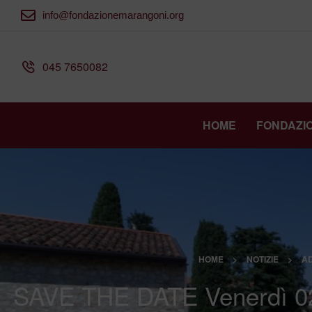
info@fondazionemarangoni.org
045 7650082
HOME
FONDAZI
HOME
>
NOTIZIE
>
A
SAVE THE DATE Venerdì 02 