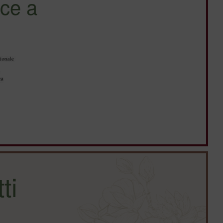
ce a
ti