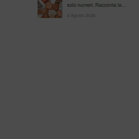
solo numeri. Racconta le
persone incontrate, i
4 Agosto 2026
percorsi…