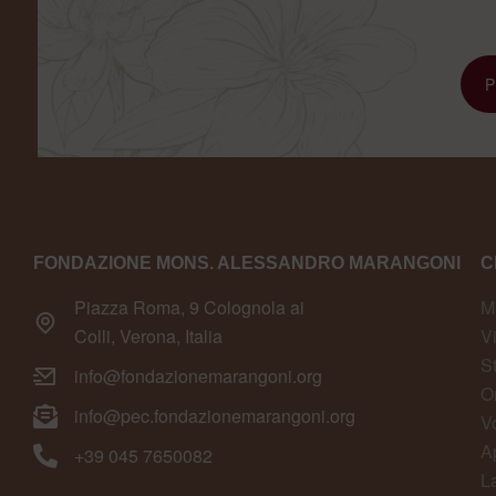
FONDAZIONE MONS. ALESSANDRO MARANGONI
C
Piazza Roma, 9 Colognola ai
M
Colli, Verona, Italia
V
S
info@fondazionemarangoni.org
O
info@pec.fondazionemarangoni.org
V
A
+39 045 7650082
L