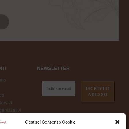
TI
NEWSLETTER
nto
co
ervizi
ganizzativi
owing
Gestisci Consenso Cookie
non perderti le ultime novità da