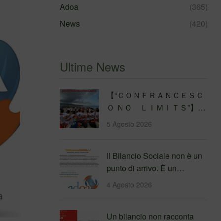
Adoa
(365)
News
(420)
Ultime News
【 “ＣＯＮＦＲＡＮＣＥＳＣ
Ｏ ＮＯ ＬＩＭＩＴＳ”】
Traversata dello Stretto di
5 Agosto 2026
Messina
4&#…
Il Bilancio Sociale non è un
punto di arrivo. È un
percorso che genera
4 Agosto 2026
valore!…
Un bilancio non racconta