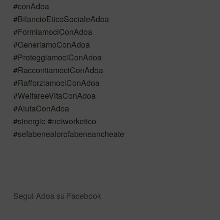
#conAdoa
#BilancioEticoSocialeAdoa
#FormiamociConAdoa
#GeneriamoConAdoa
#ProteggiamociConAdoa
#RaccontiamociConAdoa
#RafforziamociConAdoa
#WelfareeVitaConAdoa
#AiutaConAdoa
#sinergie #networketico
#sefabenealorofabeneancheate
Segui Adoa su Facebook