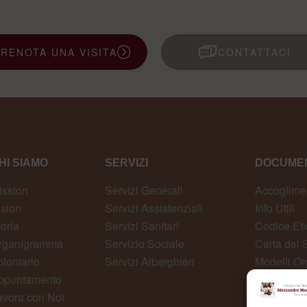
PRENOTA UNA VISITA
CONTATTACI
HI SIAMO
SERVIZI
DOCUMEN
ission
Servizi Generali
Accoglime
ision
Servizi Assistenziali
Info Utili
toria
Servizi Sanitari
Codice Eti
rganigramma
Servizio Sociale
Carta dei S
olontario
Servizi Alberghieri
Modelli Or
ppuntamento
Whistlebl
avora con Noi