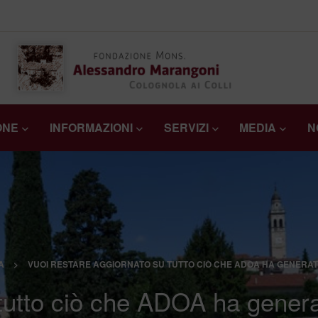
ONE
INFORMAZIONI
SERVIZI
MEDIA
N
A
>
VUOI RESTARE AGGIORNATO SU TUTTO CIÒ CHE ADOA HA GENERA
 tutto ciò che ADOA ha gene