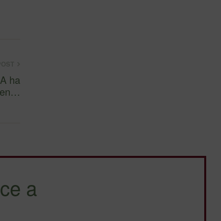
POST
OA ha
aven…
ce a