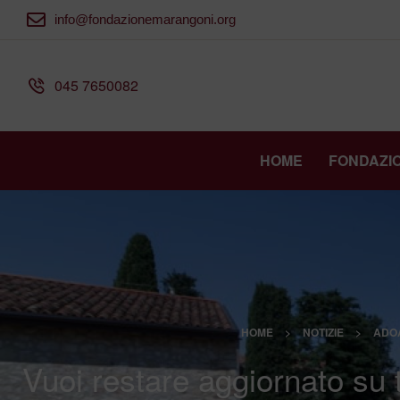
info@fondazionemarangoni.org
045 7650082
HOME
FONDAZI
HOME
>
NOTIZIE
>
ADO
Vuoi restare aggiornato su