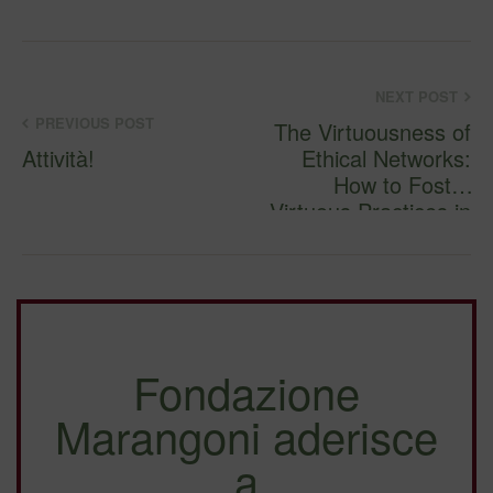
NEXT POST
PREVIOUS POST
The Virtuousness of
Attività!
Ethical Networks:
How to Foster
Virtuous Practices in
Nonprofit
Organizations –
Journal of Business
Ethics
Fondazione
Marangoni aderisce
a