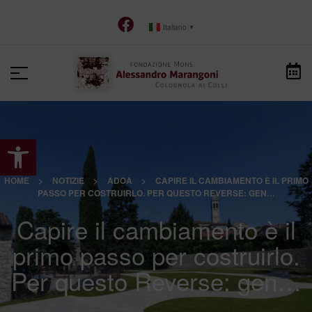
Italiano
▼
Apri la barra degli strumenti
HOME
>
NOTIZIE
>
ADOA
>
CAPIRE IL CAMBIAMENTO È IL PRIMO
PASSO PER COSTRUIRLO. PER QUESTO REVERSE: GEN…
Capire il cambiamento è il
primo passo per costruirlo.
Per questo Reverse: gen…