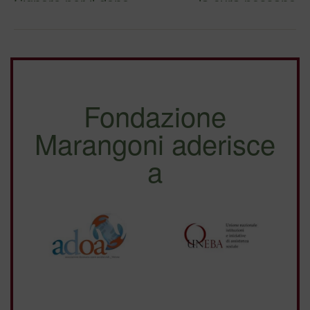
Signore per il dono
la cura possano
della sua vita e …
esser…
Fondazione
Marangoni aderisce
a