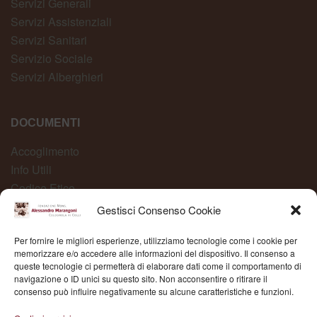
Servizi Generali
Servizi Assistenziali
Servizi Sanitari
Servizio Sociale
Servizi Alberghieri
DOCUMENTI
Accoglimento
Info Utili
Codice Etico
Carta dei Servizi
Gestisci Consenso Cookie
Modelli Organizzativi
Per fornire le migliori esperienze, utilizziamo tecnologie come i cookie per
Whistleblowing
memorizzare e/o accedere alle informazioni del dispositivo. Il consenso a
queste tecnologie ci permetterà di elaborare dati come il comportamento di
navigazione o ID unici su questo sito. Non acconsentire o ritirare il
consenso può influire negativamente su alcune caratteristiche e funzioni.
Fond. Mons. Alessandro Marangoni © 2025 | P.IVA