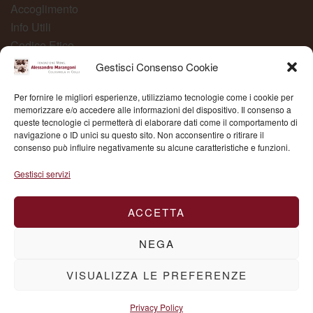
Accoglimento
Info Utili
Codice Etico
Carta dei Servizi
Gestisci Consenso Cookie
Modelli Organizzativi
Per fornire le migliori esperienze, utilizziamo tecnologie come i cookie per
Whistleblowing
memorizzare e/o accedere alle informazioni del dispositivo. Il consenso a
queste tecnologie ci permetterà di elaborare dati come il comportamento di
navigazione o ID unici su questo sito. Non acconsentire o ritirare il
consenso può influire negativamente su alcune caratteristiche e funzioni.
Fond. Mons. Alessandro Marangoni © 2025 | P.IVA
Gestisci servizi
03504430236
ACCETTA
NEGA
VISUALIZZA LE PREFERENZE
Privacy Policy