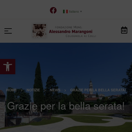
Italiano
▼
Apri la barra degli strumenti
HOME
>
NOTIZIE
>
NEWS
>
GRAZIE PER LA BELLA SERATA!
Grazie per la bella serata!