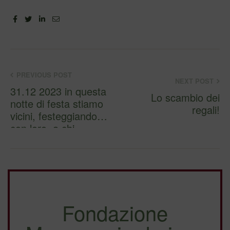
Facebook
Twitter
Linkedin
Email
PREVIOUS POST
NEXT POST
31.12 2023 in questa
Lo scambio dei
notte di festa stiamo
regali!
vicini, festeggiando
con loro, a chi …
Fondazione