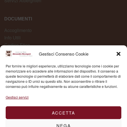
Servizi Alberghieri
DOCUMENTI
Accoglimento
Info Utili
Codice Etico
Carta dei Servizi
Gestisci Consenso Cookie
Modelli Organizzativi
Per fornire le migliori esperienze, utilizziamo tecnologie come i cookie per
Whistleblowing
memorizzare e/o accedere alle informazioni del dispositivo. Il consenso a
queste tecnologie ci permetterà di elaborare dati come il comportamento di
navigazione o ID unici su questo sito. Non acconsentire o ritirare il
consenso può influire negativamente su alcune caratteristiche e funzioni.
Fond. Mons. Alessandro Marangoni © 2025 | P.IVA
Gestisci servizi
03504430236
ACCETTA
NEGA