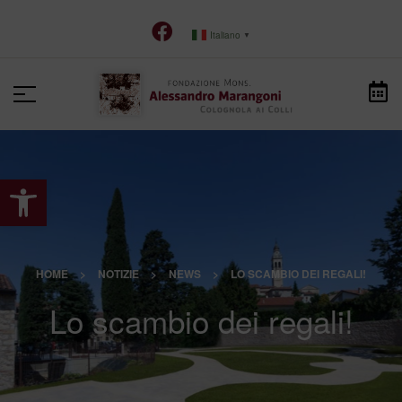
Italiano
▼
Apri la barra degli strumenti
HOME
>
NOTIZIE
>
NEWS
>
LO SCAMBIO DEI REGALI!
Lo scambio dei regali!