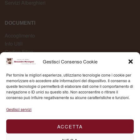
Servizi Alberghieri
DOCUMENTI
Accoglimento
Info Utili
Codice Etico
Carta dei Servizi
Gestisci Consenso Cookie
Modelli Organizzativi
Per fornire le migliori esperienze, utilizziamo tecnologie come i cookie per
Whistleblowing
memorizzare e/o accedere alle informazioni del dispositivo. Il consenso a
queste tecnologie ci permetterà di elaborare dati come il comportamento di
navigazione o ID unici su questo sito. Non acconsentire o ritirare il
consenso può influire negativamente su alcune caratteristiche e funzioni.
Fond. Mons. Alessandro Marangoni © 2025 | P.IVA
Gestisci servizi
03504430236
ACCETTA