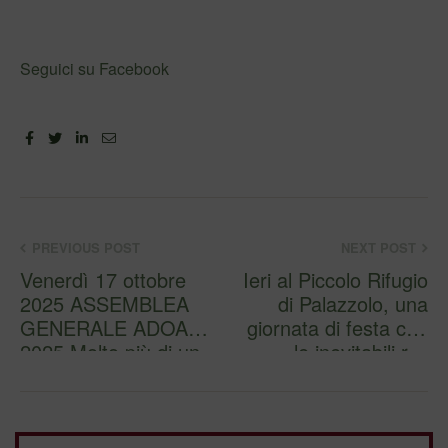
Seguici su Facebook
Facebook
Twitter
Linkedin
Email
PREVIOUS POST
NEXT POST
Venerdì 17 ottobre
Ieri al Piccolo Rifugio
2025 ASSEMBLEA
di Palazzolo, una
GENERALE ADOA
giornata di festa con
2025 Molto più di un
le inevitabili r…
semplice …