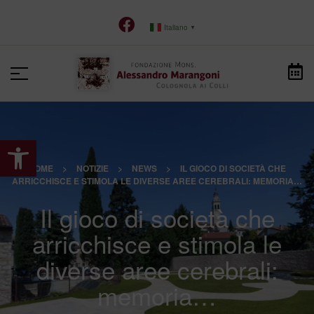
Italiano
▼
Apri la barra degli strumenti
HOME
>
NOTIZIE
>
NEWS
>
IL GIOCO DI SOCIETÀ CHE
ARRICCHISCE E STIMOLA LE DIVERSE AREE CEREBRALI: MEMORIA…
Il gioco di società che
arricchisce e stimola le
diverse aree cerebrali:
memoria…