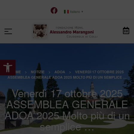
Italiano
▼
Apri la barra degli strumenti
HOME
>
NOTIZIE
>
ADOA
>
VENERDÌ 17 OTTOBRE 2025
ASSEMBLEA GENERALE ADOA 2025 MOLTO PIÙ DI UN SEMPLICE …
Venerdì 17 ottobre 2025
ASSEMBLEA GENERALE
ADOA 2025 Molto più di un
semplice …