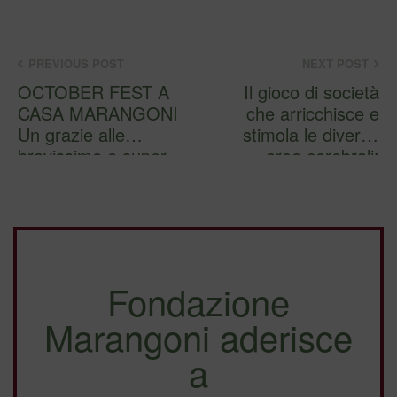
PREVIOUS POST
NEXT POST
OCTOBER FEST A
Il gioco di società
CASA MARANGONI
che arricchisce e
Un grazie alle
stimola le diverse
bravissime e super
aree cerebrali:
cuoche
memoria…
Fondazione
Marangoni aderisce
a