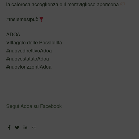
la calorosa accoglienza e il meraviglioso apericena
#insiemesipuò
ADOA
Villaggio delle Possibilità
#nuovodirettivoAdoa
#nuovostatutoAdoa
#nuoviorizzontiAdoa
Segui Adoa su Facebook
Facebook
Twitter
Linkedin
Email